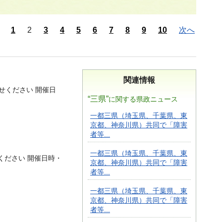
1
2
3
4
5
6
7
8
9
10
次へ
関連情報
せください 開催日
“三県”
に関する県政ニュース
一都三県（埼玉県、千葉県、東
京都、神奈川県）共同で「障害
者等...
一都三県（埼玉県、千葉県、東
ください 開催日時・
京都、神奈川県）共同で「障害
者等...
一都三県（埼玉県、千葉県、東
京都、神奈川県）共同で「障害
者等...