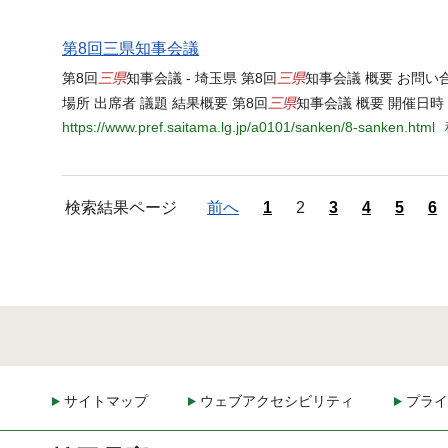
第8回三県知事会議
三県
三県
第8回
知事会議 - 埼玉県 第8回
知事会議 概要 お問
三県
場所 出席者 議題 結果概要 第8回
知事会議 概要 開催日時
https://www.pref.saitama.lg.jp/a0101/sanken/8-sanken.html
検索結果ページ
前へ
1
2
3
4
5
6
サイトマップ
ウェブアクセシビリティ
プライ