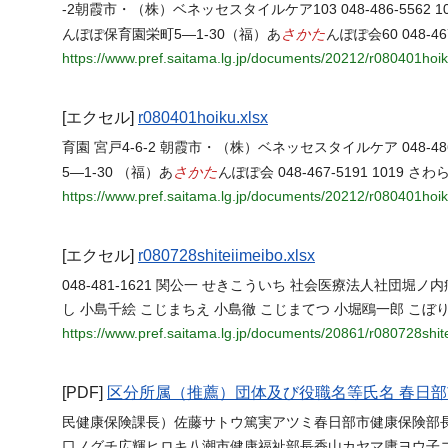
-2朝霞市・（株）ベネッセスタイルケア103 048-486-5562 1
さかた
んぽぽ保育園栄町5―1-30（福）あ
んぽぽ会60 048-4
https://www.pref.saitama.lg.jp/documents/20212/r080401hoik
[エクセル]
r080401hoiku.xlsx
育園 宮戸4-6-2 朝霞市・（株）ベネッセスタイルケア 048-486-55
さかた
5―1-30 （福）あ
んぽぽ会 048-467-5191 1019 
https://www.pref.saitama.lg.jp/documents/20212/r080401hoik
[エクセル]
r080728shiteiimeibo.xlsx
048-481-1621 関公一 せきこういち 社会医療法人社団堀ノ内
し 小島千絵 こじまちえ 小島徹 こじまてつ 小堀鴎一郎 こぼ
https://www.pref.saitama.lg.jp/documents/20861/r080728shite
[PDF]
区分所属（推薦）団体及び役職名等氏名 春日部
民健康保険課長）佐藤サトウ篤実アツミ春日部市健康保険部
口ノグチ広輝ヒロキ八潮市健康福祉部長香山カヤマ庸ヨウ子