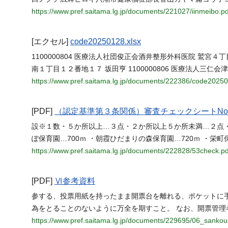
https://www.pref.saitama.lg.jp/documents/221027/iinmeibo.pd
[エクセル]
code20250128.xlsx
1100000804 医療法人社団俊正会酒井整形外科医院 鷲宮４丁
南１丁目１２番地１７ 坂田亨 1100000806 医療法人三
https://www.pref.saitama.lg.jp/documents/222386/code20250
[PDF]
（認定基準第３条関係）審査チェックシートNo
設※１数・５か所以上…３点・２か所以上５か所未満…２点・１
ぽ保育園…700ｍ ・朝霞ひだまりの森保育園…720ｍ ・栄町保育
https://www.pref.saitama.lg.jp/documents/222828/53check.pd
[PDF]
Ⅵ参考資料
参する、投票用紙を持ったまま開票台を離れる、ポケットに
為をとることのないように万全を期すこと。 なお、開票管理
https://www.pref.saitama.lg.jp/documents/229695/06_sankou