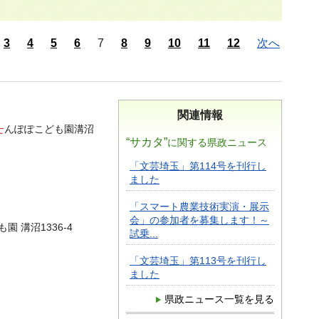
3
4
5
6
7
8
9
10
11
12
次へ
関連情報
た
んぽぽこども園溝沼
“サカタ”
に関する県政ニュース
「文芸埼玉」第114号を刊行し
ました
「スマート農業技術実演・展示
会」の参加者を募集します！～
園 溝沼1336-4
試乗...
「文芸埼玉」第113号を刊行し
ました
県政ニュース一覧を見る