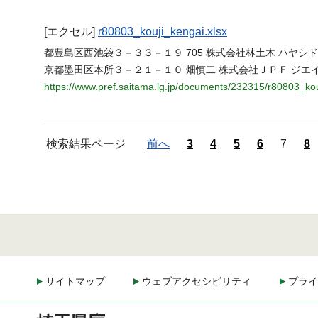
[エクセル]
r80803_kouji_kengai.xlsx
都豊島区西池袋３－３３－１９ 705 株式会社林土木 ハヤシドボ
京都墨田区本所３－２１－１０ 畑慎二 株式会社ＪＰＦ ジエ
https://www.pref.saitama.lg.jp/documents/232315/r80803_kou
検索結果ページ
前へ
3
4
5
6
7
8
サイトマップ
ウェブアクセシビリティ
プライ