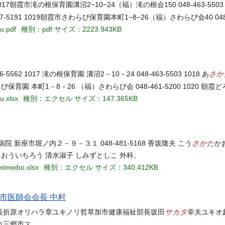
017朝霞市滝の根保育園溝沼2−10−24（福）滝の根会150 048-463-5503
67-5191 1019朝霞市さわらび保育園本町1−8−26（福）さわらび会40 048
u.pdf
種別：pdf
サイズ：2223.943KB
さか
62 1017 滝の根保育園 溝沼2－10－24 048-463-5503 1018 あ
さわらび保育園 本町1－8－26 （福）さわらび会 048-461-5200 1020 朝
u.xlsx
種別：エクセル
サイズ：147.365KB
さかた
病院 新座市堀ノ内２－９－３１ 048-481-5168 香坂隆夫 こう
か
りおういちろう 清水淑子 しみずとしこ 外科、
iimeibo.xlsx
種別：エクセル
サイズ：340.412KB
市医師会会長 中村
サカタ
長折原オリハラ章ユキノリ哲草加市健康福祉部長坂田
幸夫ユキオ
コ三郷市ス