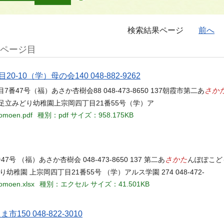
検索結果ページ
前へ
7ページ目
0（学）母の会140 048-882-9262
さか
番47号（福）あさか杏樹会88 048-473-8650 137朝霞市第二あ
38志木市足立みどり幼稚園上宗岡四丁目21番55号（学）ア
domoen.pdf
種別：pdf
サイズ：958.175KB
さかた
 （福）あさか杏樹会 048-473-8650 137 第二あ
んぽぽこども
みどり幼稚園 上宗岡四丁目21番55号 （学）アルス学園 274 048-472-
domoen.xlsx
種別：エクセル
サイズ：41.501KB
50 048-822-3010