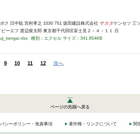
サカタ
ク 日中聡 宮村孝之 1030 751 坂田建設株式会社
ケンセツ 三ツ井
イピーエフ 渡辺俊太郎 東京都千代田区富士見２－４－１１ 日
ji_kengai.xlsx
種別：エクセル
サイズ：341.854KB
9
10
11
12
次へ
ページの先頭へ戻る
バシーポリシー・免責事項
著作権・リンクについて
関