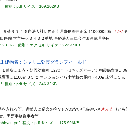
f
種別：pdf
サイズ：109.202KB
さかた
目９番３０号 医療法人社団俊正会理事長酒井正彦 1100000805
仁会津田医院 大字松伏３４３２番地 医療法人三仁会津田医院理事長
128.xlsx
種別：エクセル
サイズ：222.44KB
.1 建物名：シャリエ朝霞グランフィールド
箇所…１点・朝霞幼稚園…270ｍ ・Jキッズガーデン朝霞保育園…35
園…1100ｍ 3 3 (2)マンションから小学校の距離・400m未満…３点
f
種別：pdf
サイズ：346.32KB
さかた
手を入れる等、選挙人に疑念を抱かせかねない行為やいさ
りとも
者、開票事務従事者等
shiryou.pdf
種別：pdf
サイズ：1175.996KB