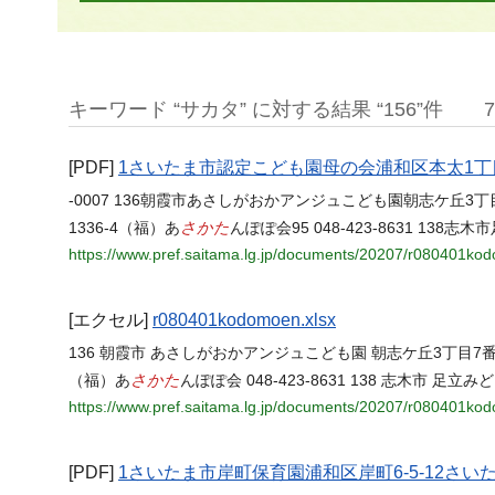
キーワード “サカタ” に対する結果 “156”件
[PDF]
1さいたま市認定こども園母の会浦和区本太1丁目20-1
-0007 136朝霞市あさしがおかアンジュこども園朝志ケ丘3丁目7
さかた
1336-4（福）あ
んぽぽ会95 048-423-8631 1
https://www.pref.saitama.lg.jp/documents/20207/r080401ko
[エクセル]
r080401kodomoen.xlsx
136 朝霞市 あさしがおかアンジュこども園 朝志ケ丘3丁目7番47号
さかた
（福）あ
んぽぽ会 048-423-8631 138 志木市 足立
https://www.pref.saitama.lg.jp/documents/20207/r080401ko
[PDF]
1さいたま市岸町保育園浦和区岸町6-5-12さいたま市1