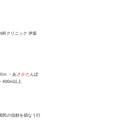
内科クリニック 伊坂
さかた
0ｍ ・あ
んぽ
・400m以上
国民の信頼を損なう行