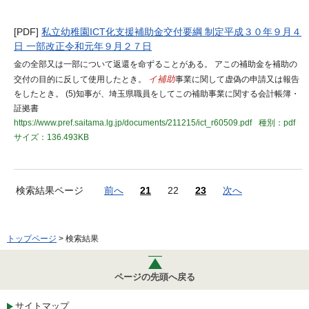
[PDF]
私立幼稚園ICT化支援補助金交付要綱 制定平成３０年９月４
日 一部改正令和元年９月２７日
金の全部又は一部について返還を命ずることがある。 アこの補助金を補助の
交付の目的に反して使用したとき。
イ補助
事業に関して虚偽の申請又は報告
をしたとき。 (5)知事が、埼玉県職員をしてこの補助事業に関する会計帳簿・
証拠書
https://www.pref.saitama.lg.jp/documents/211215/ict_r60509.pdf
種別：pdf
サイズ：136.493KB
検索結果ページ
前へ
21
22
23
次へ
トップページ
> 検索結果
ページの先頭へ戻る
サイトマップ