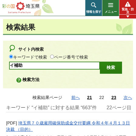
彩の国 埼玉県
緊急・防
情報を探す
メニュー
災
検索結果
サイト内検索
キーワードで検索
ページ番号で検索
検索方法
検索結果ページ
前へ
21
22
23
次へ
キーワード “イ補助” に対する結果 “663”件
22ページ目
[PDF]
埼玉県７０歳雇用確保助成金交付要綱 令和４年４月１３日
決裁 （目的）