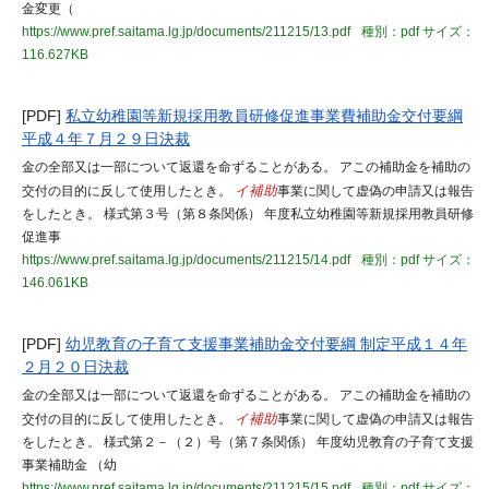
金変更（
https://www.pref.saitama.lg.jp/documents/211215/13.pdf
種別：pdf
サイズ：
116.627KB
[PDF]
私立幼稚園等新規採用教員研修促進事業費補助金交付要綱
平成４年７月２９日決裁
金の全部又は一部について返還を命ずることがある。 アこの補助金を補助の
交付の目的に反して使用したとき。
イ補助
事業に関して虚偽の申請又は報告
をしたとき。 様式第３号（第８条関係） 年度私立幼稚園等新規採用教員研修
促進事
https://www.pref.saitama.lg.jp/documents/211215/14.pdf
種別：pdf
サイズ：
146.061KB
[PDF]
幼児教育の子育て支援事業補助金交付要綱 制定平成１４年
２月２０日決裁
金の全部又は一部について返還を命ずることがある。 アこの補助金を補助の
交付の目的に反して使用したとき。
イ補助
事業に関して虚偽の申請又は報告
をしたとき。 様式第２－（２）号（第７条関係） 年度幼児教育の子育て支援
事業補助金 （幼
https://www.pref.saitama.lg.jp/documents/211215/15.pdf
種別：pdf
サイズ：