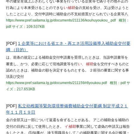
年の健全育成上ふさわしくない事業を行っている企業等七偽りその他不正の
行為により本来受けることのできな
い補助
金の支給を受け、又は受けようと
したことにより、交付申請時に補助金の不支給措置がとられている企業等八
https://www.pref.saitama.lg.jp/documents/211136/kouhuyoukou_.pdf
種別：
pdf
サイズ：109.537KB
[PDF]
1 企業等における省エネ・再エネ活用設備導入補助金交付要
綱 （目的）
は、前条の規定による補助金交付申請書を受理したときは、当該申請書等を
審査し、かつ、必要に応じて現地調査等を行
い、補助
金を交付すべきものと
認めたときは、補助金の額を決定するものとする。 ２前項の審査に関する事
項及び交付
https://www.pref.saitama.lg.jp/documents/211159/r8youkou.pdf
種別：pdf
サ
イズ：217.653KB
[PDF]
私立幼稚園等緊急環境整備費補助金交付要綱 制定平成２１
年１１月１９日
金の全部又は一部について返還を命ずることがある。 アこの補助金を補助の
交付の目的に反して使用したとき。
イ補助
事業に関して虚偽の申請又は報告
をしたとき。 (5)知事が、埼玉県職員をしてこの補助事業に関する会計帳簿・