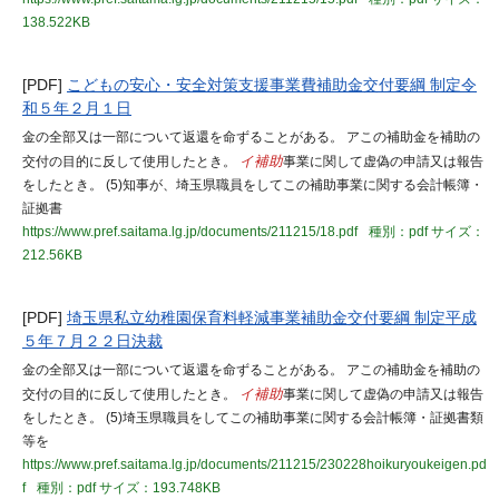
138.522KB
[PDF]
こどもの安心・安全対策支援事業費補助金交付要綱 制定令
和５年２月１日
金の全部又は一部について返還を命ずることがある。 アこの補助金を補助の
交付の目的に反して使用したとき。
イ補助
事業に関して虚偽の申請又は報告
をしたとき。 (5)知事が、埼玉県職員をしてこの補助事業に関する会計帳簿・
証拠書
https://www.pref.saitama.lg.jp/documents/211215/18.pdf
種別：pdf
サイズ：
212.56KB
[PDF]
埼玉県私立幼稚園保育料軽減事業補助金交付要綱 制定平成
５年７月２２日決裁
金の全部又は一部について返還を命ずることがある。 アこの補助金を補助の
交付の目的に反して使用したとき。
イ補助
事業に関して虚偽の申請又は報告
をしたとき。 (5)埼玉県職員をしてこの補助事業に関する会計帳簿・証拠書類
等を
https://www.pref.saitama.lg.jp/documents/211215/230228hoikuryoukeigen.pd
f
種別：pdf
サイズ：193.748KB