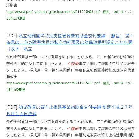
証拠書
https://www.pref.saitama.lg.jp/documents/211215/08.pdf
種別：pdf
サイズ：
134.176KB
[PDF]
私立幼稚園等特別支援教育費補助金交付要綱 （趣旨） 第１
条県は、心身障害幼児の私立幼稚園又は幼保連携型認定こども園
（以下「私立
金の全部又は一部について返還を命ずることがある。 アこの補助金を補助の
交付の目的に反して使用したとき。
イ補助
事業に関して虚偽の申請又は報告
をしたとき。 様式第３号（第９条関係） 年度私立幼稚園等特別支援教育費補
助金実
https://www.pref.saitama.lg.jp/documents/211215/12.pdf
種別：pdf
サイズ：
119.534KB
[PDF]
幼児教育の質向上推進事業補助金交付要綱 制定平成２７年
５月１４日決裁
金の全部又は一部について返還を命ずることがある。 アこの補助金を補助の
交付の目的に反して使用したとき。
イ補助
事業に関して虚偽の申請又は報告
をしたとき。 様式第３号（第８条関係） 年度幼児教育の質向上推進事業補助