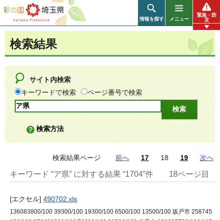
彩の国 埼玉県
緊急・防
情報を探す
メニュー
災
検索結果
サイト内検索
キーワードで検索
ページ番号で検索
検索方法
検索結果ページ
前へ
17
18
19
次へ
キーワード “ア県” に対する結果 “1704”件
18ページ目
[エクセル]
490702.xls
136083800/100 39300/100 19300/100 6500/100 13500/100 坂戸市 258745