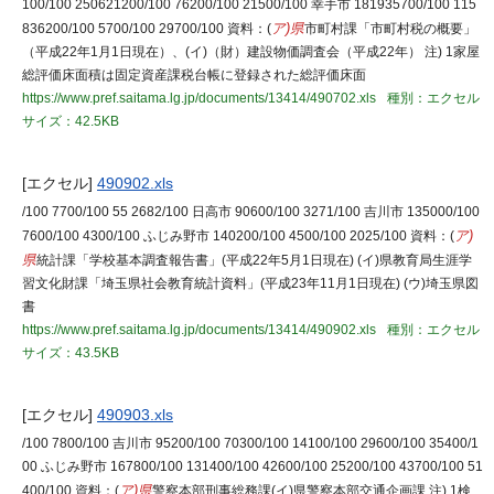
100/100 250621200/100 76200/100 21500/100 幸手市 181935700/100 115
836200/100 5700/100 29700/100 資料：(
ア)県
市町村課「市町村税の概要」
（平成22年1月1日現在）、(イ)（財）建設物価調査会（平成22年） 注) 1家屋
総評価床面積は固定資産課税台帳に登録された総評価床面
https://www.pref.saitama.lg.jp/documents/13414/490702.xls
種別：エクセル
サイズ：42.5KB
[エクセル]
490902.xls
/100 7700/100 55 2682/100 日高市 90600/100 3271/100 吉川市 135000/100
7600/100 4300/100 ふじみ野市 140200/100 4500/100 2025/100 資料：(
ア)
県
統計課「学校基本調査報告書」(平成22年5月1日現在) (イ)県教育局生涯学
習文化財課「埼玉県社会教育統計資料」(平成23年11月1日現在) (ウ)埼玉県図
書
https://www.pref.saitama.lg.jp/documents/13414/490902.xls
種別：エクセル
サイズ：43.5KB
[エクセル]
490903.xls
/100 7800/100 吉川市 95200/100 70300/100 14100/100 29600/100 35400/1
00 ふじみ野市 167800/100 131400/100 42600/100 25200/100 43700/100 51
400/100 資料：(
ア)県
警察本部刑事総務課(イ)県警察本部交通企画課 注) 1検