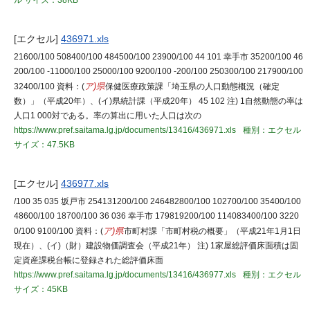
ル
サイズ：38KB
[エクセル]
436971.xls
21600/100 508400/100 484500/100 23900/100 44 101 幸手市 35200/100 46
200/100 -11000/100 25000/100 9200/100 -200/100 250300/100 217900/100
32400/100 資料：(
ア)県
保健医療政策課「埼玉県の人口動態概況（確定
数）」（平成20年）、(イ)県統計課（平成20年） 45 102 注) 1自然動態の率は
人口1 000対である。率の算出に用いた人口は次の
https://www.pref.saitama.lg.jp/documents/13416/436971.xls
種別：エクセル
サイズ：47.5KB
[エクセル]
436977.xls
/100 35 035 坂戸市 254131200/100 246482800/100 102700/100 35400/100
48600/100 18700/100 36 036 幸手市 179819200/100 114083400/100 3220
0/100 9100/100 資料：(
ア)県
市町村課「市町村税の概要」（平成21年1月1日
現在）、(イ)（財）建設物価調査会（平成21年） 注) 1家屋総評価床面積は固
定資産課税台帳に登録された総評価床面
https://www.pref.saitama.lg.jp/documents/13416/436977.xls
種別：エクセル
サイズ：45KB