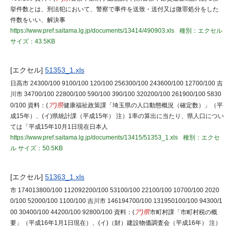
挙件数とは、刑法犯において、警察で事件を送致・送付又は微罪処分をした
件数をいい、解決事
https://www.pref.saitama.lg.jp/documents/13414/490903.xls
種別：エクセル
サイズ：43.5KB
[エクセル]
51353_1.xls
日高市 24300/100 9100/100 120/100 256300/100 243600/100 12700/100 吉
川市 34700/100 22800/100 590/100 390/100 320200/100 261900/100 5830
0/100 資料：(
ア)県
健康福祉政策課「埼玉県の人口動態概況（確定数）」（平
成15年）、(イ)県統計課（平成15年） 注）1率の算出に当たり、県人口につい
ては「平成15年10月1日現在日本人
https://www.pref.saitama.lg.jp/documents/13415/51353_1.xls
種別：エクセ
ル
サイズ：50.5KB
[エクセル]
51363_1.xls
市 174013800/100 112092200/100 53100/100 22100/100 10700/100 2020
0/100 52000/100 1100/100 吉川市 146194700/100 131950100/100 94300/1
00 30400/100 44200/100 92800/100 資料：(
ア)県
市町村課「市町村税の概
要」（平成16年1月1日現在）、(イ)（財）建設物価調査会（平成16年） 注）