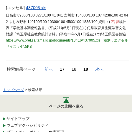
[エクセル]
437005.xls
日高市 89500/100 3271/100 41 041 吉川市 134000/100 107 4238/100 42 04
2 ふじみ野市 140100/100 10300/100 4500/100 1835/100 資料：(
ア)県
統計
課「学校基本調査報告書」(平成21年5月1日現在) (イ)県教育局生涯学習文化
財課「埼玉県社会教育統計資料」(平成22年5月1日現在) (ウ)埼玉県図書館協
https://www.pref.saitama.lg.jp/documents/13416/437005.xls
種別：エクセル
サイズ：47.5KB
検索結果ページ
前へ
17
18
19
次へ
トップページ
> 検索結果
ページの先頭へ戻る
サイトマップ
ウェブアクセシビリティ