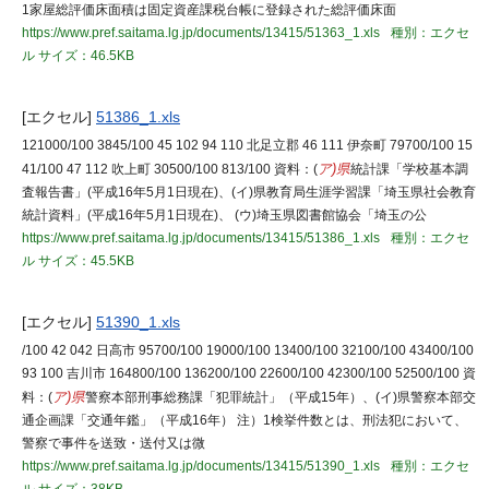
1家屋総評価床面積は固定資産課税台帳に登録された総評価床面
https://www.pref.saitama.lg.jp/documents/13415/51363_1.xls
種別：エクセ
ル
サイズ：46.5KB
[エクセル]
51386_1.xls
121000/100 3845/100 45 102 94 110 北足立郡 46 111 伊奈町 79700/100 15
41/100 47 112 吹上町 30500/100 813/100 資料：(
ア)県
統計課「学校基本調
査報告書」(平成16年5月1日現在)、(イ)県教育局生涯学習課「埼玉県社会教育
統計資料」(平成16年5月1日現在)、 (ウ)埼玉県図書館協会「埼玉の公
https://www.pref.saitama.lg.jp/documents/13415/51386_1.xls
種別：エクセ
ル
サイズ：45.5KB
[エクセル]
51390_1.xls
/100 42 042 日高市 95700/100 19000/100 13400/100 32100/100 43400/100
93 100 吉川市 164800/100 136200/100 22600/100 42300/100 52500/100 資
料：(
ア)県
警察本部刑事総務課「犯罪統計」（平成15年）、(イ)県警察本部交
通企画課「交通年鑑」（平成16年） 注）1検挙件数とは、刑法犯において、
警察で事件を送致・送付又は微
https://www.pref.saitama.lg.jp/documents/13415/51390_1.xls
種別：エクセ