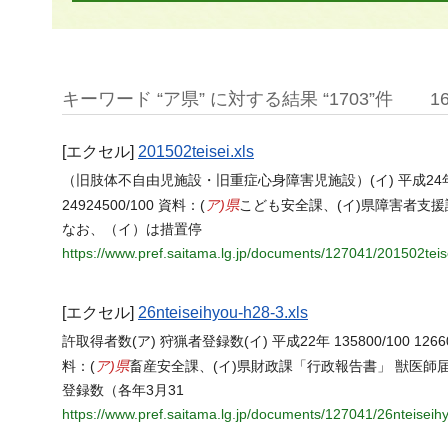
キーワード “ア県” に対する結果 “1703”件
1
[エクセル]
201502teisei.xls
（旧肢体不自由児施設・旧重症心身障害児施設）(イ) 平成24年度 52600/100
ア)県
24924500/100 資料：(
こども安全課、(イ)県障害者支
なお、（イ）は措置停
https://www.pref.saitama.lg.jp/documents/127041/201502teise
[エクセル]
26nteiseihyou-h28-3.xls
許取得者数(ア) 狩猟者登録数(イ) 平成22年 135800/100 126600/100 
ア)県
料：(
畜産安全課、(イ)県財政課「行政報告書」 獣医師
登録数（各年3月31
https://www.pref.saitama.lg.jp/documents/127041/26nteiseih