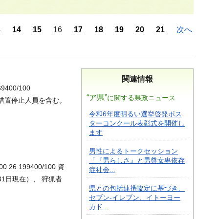
3
14
15
16
17
18
19
20
21
次へ
関連情報
400/100
“ア県”
に関する県政ニュース
、措置停止人員を含む。
令和6年度明るい選挙啓発ポス
ターコンクール表彰式を開催し
ます
男性によるトークセッション
「『男らしさ』と男尊女卑依存
0 26 199400/100 資
症社会...
1日現在）、 狩猟者
県との包括連携協定に基づき、
セブン-イレブン、イトーヨー
カド...