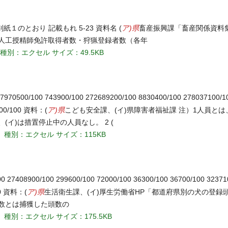
ア)県
別紙１のとおり 記載もれ 5-23 資料名 (
畜産振興課「畜産関係資料集
畜人工授精師免許取得者数・狩猟登録者数（各年
種別：エクセル
サイズ：49.5KB
7970500/100 743900/100 272689200/100 8830400/100 278037100/1
ア)県
4700/100 資料：(
こども安全課、(イ)県障害者福祉課 注）1人員と
イ)は措置停止中の人員なし。 2 (
種別：エクセル
サイズ：115KB
00 27408900/100 299600/100 72000/100 36300/100 36700/100 32371
ア)県
100 資料：(
生活衛生課、(イ)厚生労働省HP「都道府県別の犬の登録
数とは捕獲した頭数の
種別：エクセル
サイズ：175.5KB