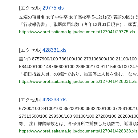
[エクセル]
29775.xls
左端の項目名 女子中学卒 女子高校卒 5-12(1)(2) 表頭の区分 
「行政報告書」、獣医師届出数（各年12月31日現在）、家
https://www.pref.saitama.lg.jp/documents/127041/29775.xls
[エクセル]
428331.xls
設(イ) 8757900/100 736100/100 273106300/100 21100/100 
584400/100 148766600/100 289500/100 91115400/100 2
「初日措置人員」の累計であり、措置停止人員を含む。 なお、(
https://www.pref.saitama.lg.jp/documents/127041/428331.xls
[エクセル]
428333.xls
67200/100 34100/100 35200/100 3582200/100 37288100/1
27313500/100 299300/100 90100/100 27200/100 28200/
等」 注）抑留頭数とは、各保健所で捕獲した頭数で、返還頭
https://www.pref.saitama.lg.jp/documents/127041/428333.xls