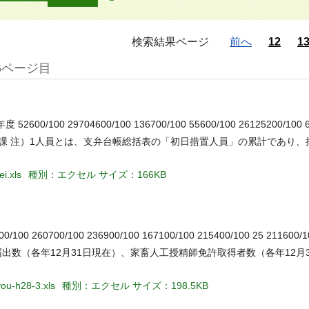
検索結果ページ
前へ
12
1
6ページ目
 29704600/100 136700/100 55600/100 26125200/100 69
援課 注）1人員とは、支弁台帳総括表の「初日措置人員」の累計であり
i.xls
種別：エクセル
サイズ：166KB
260700/100 236900/100 167100/100 215400/100 25 211600/10
届出数（各年12月31日現在）、家畜人工授精師免許取得者数（各年12月3
you-h28-3.xls
種別：エクセル
サイズ：198.5KB