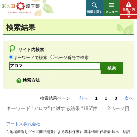
彩の国 埼玉県
緊急・防
情報を探す
メニュー
災
検索結果
サイト内検索
キーワードで検索
ページ番号で検索
検索方法
検索結果ページ
前へ
1
2
3
次へ
キーワード “アロマ” に対する結果 “186”件
2ページ目
アートス株式会社
ら地場産香りグッズ商品開発による森林保護） 基本情報 代表者 鈴木 結訶