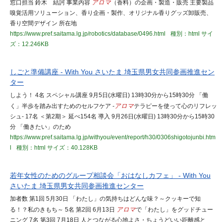
窓口担当 鈴木 結訶 事業内容
アロマ
（香料）の企画・製造・販売 主要製品
嗅覚活用ソリューション、香り企画・製作、オリジナル香りグッズ卸販売、
香り空間デザイン 所在地
https://www.pref.saitama.lg.jp/robotics/database/0496.html
種別：html
サイ
ズ：12.246KB
しごと準備講座 - With You さいたま 埼玉県男女共同参画推進セン
ター
しよう！ 4名 スペシャル講座 9月5日(水曜日) 13時30分から15時30分 「働
く」半歩を踏み出すためのセルフケア -
アロマ
テラピーを使って心のリフレッ
シュ- 17名 ＜第2期＞ 延べ154名 導入 9月26日(水曜日) 13時30分から15時30
分 「働きたい」のため
https://www.pref.saitama.lg.jp/withyou/event/report/h30/0306shigotojunbi.htm
l
種別：html
サイズ：40.128KB
若年女性のためのグループ相談会「おはなしカフェ」 - With You
さいたま 埼玉県男女共同参画推進センター
加者数 第1回 5月30日 「わたし」の気持ちはどんな味？～クッキーで知
る！？私のきもち～ 5名 第2回 6月13日
アロマ
で「わたし」をグッドチュー
ニング 7名 第3回 7月18日 人とつながる心地よさ・ちょうどいい距離感と