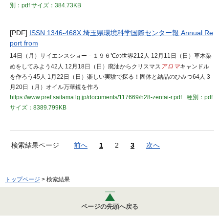
別：pdf
サイズ：384.73KB
[PDF]
ISSN 1346-468X 埼玉県環境科学国際センター報 Annual Re
port from
14日（月）サイエンスショー－１９６℃の世界212人 12月11日（日）草木染
めをしてみよう42人 12月18日（日）廃油からクリスマス
アロマ
キャンドル
を作ろう45人 1月22日（日）楽しい実験で探る！固体と結晶のひみつ64人 3
月20日（月）オイル万華鏡を作ろ
https://www.pref.saitama.lg.jp/documents/117669/h28-zentai-r.pdf
種別：pdf
サイズ：8389.799KB
検索結果ページ
前へ
1
2
3
次へ
トップページ
> 検索結果
ページの先頭へ戻る