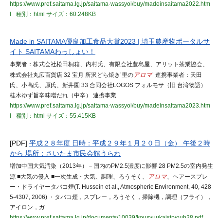
https://www.pref.saitama.lg.jp/saitama-wassyoi/buy/madeinsaitama2022.htm
l
種別：html
サイズ：60.248KB
Made in SAITAMA優良加工食品大賞2023 | 埼玉農産物ポータルサ
イト SAITAMAわっしょい！
事業者：株式会社松田桐箱、内村氏、有限会社豊島屋、アリット茶業協会、
株式会社丸広百貨店 32 宝月 所沢どら焼き’里の
アロマ
’ 連携事業者：天田
氏、小高氏、原氏、新井園 33 合同会社LOGOS フォルモサ（旧 台湾物語）
桂木ゆず旨辛味噌だれ（中辛） 連携事業
https://www.pref.saitama.lg.jp/saitama-wassyoi/buy/madeinsaitama2023.htm
l
種別：html
サイズ：55.415KB
[PDF]
平成２８年度 日時：平成２９年１月２０日（金） 午後２時
から 場所：さいたま市民会館うらわ
増加中国大気汚染（2013年）－国内のPM2.5濃度に影響 28 PM2.5の室内発生
源 ■大気の侵入 ■一次生成・大気、調理、ろうそく、
アロマ
、ヘアースプレ
ー・ドライヤータバコ煙(T. Hussein et al., Atmospheric Environment, 40, 428
5-4307, 2006) ・タバコ煙，スプレー，ろうそく，掃除機，調理（フライ），
アイロン，ガ
https://www.pref.saitama.lg.jp/documents/10039/kousyuukaisiryouh28.pdf