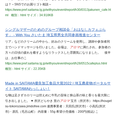
は？～SNSでのお困りゴト相談～
https://www.pref.saitama.lg.jp/withyou/event/report/h30/0313jakunen_cafe.ht
ml
種別：html
サイズ：34.918KB
シングルマザーのためのグループ相談会「おはなしカフェぷら
す」 - With You さいたま 埼玉県男女共同参画推進センター
リア」などのクリームの中から、好みのクリームを使用し、講師や参加者同
士でハンドマッサージを行いました。会場は、
アロマ
に満たされ、参加者の
方々の日頃の疲れを癒すようなリラックスした雰囲気になりました。 後半
は、お仕事のこ
https://www.pref.saitama.lg.jp/withyou/event/report/h28/0515cafeplus.html
種別：html
サイズ：22.35KB
Made in SAITAMA優良加工食品大賞2022 | 埼玉農産物ポータルサ
イト SAITAMAわっしょい！
な物は足さずカロリーは控えめに牛乳の旨味と狭山茶の味と香りを最大限に
引き出しました。 ▼ 所沢どらやき 里の
アロマ
宝月（所沢市） https://houget
su-tokorozawa.jimdofree.com 連携事業者：天田氏(所沢市)・小高氏(所沢
市)・原氏（毛呂山町） 内容量：55g 希望小売価格：200円(税込) こ