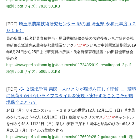
種別：pdf
サイズ：7916.501KB
[PDF]
埼玉県農業技術研究センター 彩の国 埼玉県 令和元年度（２
０１９）
員の所属・氏名野菜育種担当・尾田秀樹研修会等の名称養液いちご研究会視
察研修会派遣先玄農舎伊那農場及びアク
アロマ
ンいちご中川園派遣期間2019
年6月24日から25日まで研究員の所属・氏名野菜育種担当・内田裕也研修会
等の名
https://www.pref.saitama.lg.jp/documents/117248/2019_resultreport_2.pdf
種別：pdf
サイズ：5065.501KB
[PDF]
-5- ２環境学習 県民一人ひとりが環境を正しく理解し、環境
に負荷をかけないライフスタイルを実現・実行することこそが環
境保全にとって
14日（月）サイエンスショー－１９６℃の世界212人 12月11日（日）草木染
めをしてみよう42人 12月18日（日）廃油からクリスマス
アロマ
キャンドル
を作ろう45人 1月22日（日）楽しい実験で探る！固体と結晶のひみつ64人 3
月20日（月）オイル万華鏡を作ろ
https://www.pref.saitama.lg.jp/documents/117669/h28-2-gakusyuu-r.pdf
種