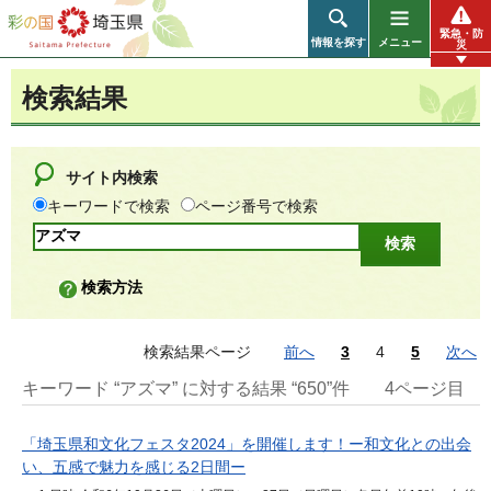
彩の国 埼玉県
緊急・防
情報を探す
メニュー
災
検索結果
サイト内検索
キーワードで検索
ページ番号で検索
検索方法
検索結果ページ
前へ
3
4
5
次へ
キーワード “アズマ” に対する結果 “650”件
4ページ目
「埼玉県和文化フェスタ2024」を開催します！ー和文化との出会
い、五感で魅力を感じる2日間ー