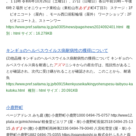
。 1 日時 令和6年10月26日（土曜日）、27日（日曜日）各日午前10時～午後
6時 2 場所 ピオニウォーク東松山（東松山市
あずま
町4丁目3） ステージ：1F
ピオニコート（屋内）、モール西口前駐輪場（屋外） ワークショップ：2F
ピオニコート上、ストーンワー
https://www.pref.saitama.lg.jp/a0305/news/page/news2024092401.html
種
別：html
サイズ：16.279KB
キンギョのヘルペスウイルス病耐病性の獲得について
(2)他品種 キンギョのヘルペスウイルス病耐病性の獲得について キンギョのヘ
ルペスウイルス病を耐過した
アズマ
ニシキからの産出仔は、抵抗性があるこ
とが確認され、次代に受け継がれることが確認された。 このことから、耐過
魚
https://www.pref.saitama.lg.jp/b0915/kenkyuseika/kingyoherupesu-taibyou-ka
kutoku.html
種別：html
サイズ：20.091KB
小鹿野町
ページアドレス みち庭 (敷) 小鹿野町小鹿野1000 0494-75-0757 http://www12.
plala.or.jp/michiniwa/ 軽食堂ピエリア (屋・単) 小鹿野町長留2518 0494-25-13
15
あずま
や (敷) 小鹿野町両神薄2336 0494-79-0040 八宮松雪堂 (屋・単) 小
鹿野町小鹿野1882 0494-75-0355 https://oganokoishi.jp 株式会社ふるさと両