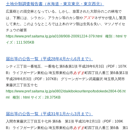
土地分類調査報告書（水海道・東京東北・東京西北）
広葉樹との混交林となっている。しかし、放置された大部分のこの林地で
は、下層には、シラカシ、アラカシ等のカシ類や
アズマ
ネザサが侵入し繁茂
して来た。このようなところでは上木のマツ類は生気を失い、マツノザイセ
チュウの被害
https://www.pref.saitama.lg.jp/a0108/908-20091224-379.html
種別：html
サ
イズ：111.505KB
届出等の公告一覧（平成28年4月から6月まで）
シティ三丁目一番地五、一番地七 第6条第1項 平成28年6月3日（PDF：107K
B） ライフガーデン東松山 埼玉県東松山市
あずま
町四丁目八番三 第6条第1項
平成28年6月3日（PDF：107KB） グリーンガーデン武蔵藤沢 埼玉県入間市
東藤沢三丁目五十七
https://www.pref.saitama.lg.jp/a0802/daikibokouritenpo/todokede2804-06.ht
ml
種別：html
サイズ：28.375KB
届出等の公告一覧（平成31年1月から3月まで）
入間市東藤沢三丁目五十七外 第6条 第1項 平成31年2月1日（PDF：109K
B） ライフガーデン東松山 埼玉県東松山市
あずま
町四丁目八番三 第6条 第1