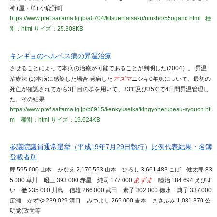
神 (屋・単) 小鹿野町
https://www.pref.saitama.lg.jp/a0704/kitsuentaisaku/ninsho/55ogano.html
種
別：html
サイズ：25.308KB
キンギョのヘルペス病の昇温治療
させることによって本病の治療が可能であることが判明した(2004）。 昇温
治療法 (1)本病に感染した場合 発病した
アズマ
ニシキ0年魚について、最初の
死亡が確認されてから3日目の群を用いて、33℃及び35℃で4日間昇温管理し
た。その結果、
https://www.pref.saitama.lg.jp/b0915/kenkyuseika/kingyoherupesu-syouon.ht
ml
種別：html
サイズ：19.624KB
参議院議員通常選挙（平成19年7月29日執行）比例代表結果・名簿
登載者別
郎 595.000 山本 かなえ 2,170.553 山本 ひろし 3,661.483 こば 健太郎 83
5.000 草川 昭三 393.000 赤星 純司 177.000
あずま
睦治 184.694 えびす
い 徹 235.000 川島 信雄 266.000 武田 素子 302.000 徳水 典子 337.000
広瀬 かずや 239.029 溝口 みつよし 265.000 吉本 まさふみ 1,081.370 公
明党(政党等