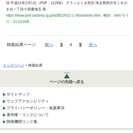
項 平成31年2月1日（PDF：112KB） グランエミオ所沢 埼玉県所沢市くすの
き台一丁目十四番地五 第
https://www.pref.saitama.lg.jp/a0802/h31-1-3todokede.html
種別：html
サイ
ズ：31.021KB
検索結果ページ
前へ
3
4
5
次へ
トップページ
> 検索結果
ページの先頭へ戻る
サイトマップ
ウェブアクセシビリティ
プライバシーポリシー・免責事項
著作権・リンクについて
関係機関リンク集