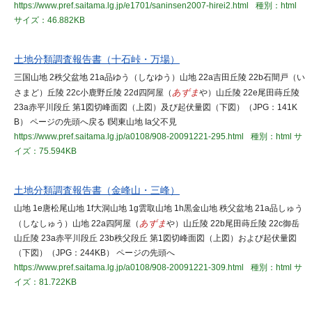
https://www.pref.saitama.lg.jp/e1701/saninsen2007-hirei2.html
種別：html
サイズ：46.882KB
土地分類調査報告書（十石峠・万場）
三国山地 2秩父盆地 21a品ゆう（しなゆう）山地 22a吉田丘陵 22b石間戸（い
さまど）丘陵 22c小鹿野丘陵 22d四阿屋（
あずま
や）山丘陵 22e尾田蒔丘陵
23a赤平川段丘 第1図切峰面図（上図）及び起伏量図（下図）（JPG：141K
B） ページの先頭へ戻る I関東山地 Ia父不見
https://www.pref.saitama.lg.jp/a0108/908-20091221-295.html
種別：html
サ
イズ：75.594KB
土地分類調査報告書（金峰山・三峰）
山地 1e唐松尾山地 1f大洞山地 1g雲取山地 1h黒金山地 秩父盆地 21a品しゅう
（しなしゅう）山地 22a四阿屋（
あずま
や）山丘陵 22b尾田蒔丘陵 22c御岳
山丘陵 23a赤平川段丘 23b秩父段丘 第1図切峰面図（上図）および起伏量図
（下図）（JPG：244KB） ページの先頭へ
https://www.pref.saitama.lg.jp/a0108/908-20091221-309.html
種別：html
サ
イズ：81.722KB