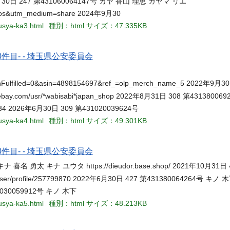
 2020年11月30日 247 第431060064147号 カヤ 香山 理恵 カヤマ リエ
ce=ios&utm_medium=share 2024年9月30
ousya-ka3.html
種別：html
サイズ：47.335KB
件目- - 埼玉県公安委員会
Fulfilled=0&asin=4898154697&ref_=olp_merch_name_5 2022年9月3
w.ebay.com/usr/*wabisabi*japan_shop 2022年8月31日 308 第43138
95234 2026年6月30日 309 第431020039624号
ousya-ka4.html
種別：html
サイズ：49.301KB
件目- - 埼玉県公安委員会
 キナ 喜名 勇太 キナ ユウタ https://dieudor.base.shop/ 2021年10月31日 
com/user/profile/257799870 2022年6月30日 427 第431380064264号
431030059912号 キノ 木下
ousya-ka5.html
種別：html
サイズ：48.213KB