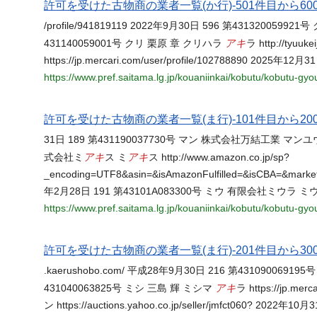
許可を受けた古物商の業者一覧(か行)-501件目から600
/profile/941819119 2022年9月30日 596 第431320059921
アキ
431140059001号 クリ 栗原 章 クリハラ
ラ http://tyu
https://jp.mercari.com/user/profile/102788890 2025年
https://www.pref.saitama.lg.jp/kouaniinkai/kobutu/kobutu-gy
許可を受けた古物商の業者一覧(ま行)-101件目から200
31日 189 第431190037730号 マン 株式会社万結工業 マンユウコウギョ
アキ
アキ
式会社ミ
ス ミ
ス http://www.amazon.co.jp/sp?
_encoding=UTF8&asin=&isAmazonFulfilled=&isCBA=&mark
年2月28日 191 第43101A083300号 ミウ 有限会社ミウラ ミウラ ht
https://www.pref.saitama.lg.jp/kouaniinkai/kobutu/kobutu-gy
許可を受けた古物商の業者一覧(ま行)-201件目から300
.kaerushobo.com/ 平成28年9月30日 216 第431090069195号
アキ
431040063825号 ミシ 三島 輝 ミシマ
ラ https://jp.m
ン https://auctions.yahoo.co.jp/seller/jmfct060? 202