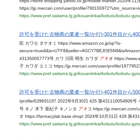
https://store.shopping.yahoo.co.jp/mobile-market
https://jp.mercari.com/user/profile/790155972?utm_sour
https://www.pref.saitama.lg.jp/kouaniinkai/kobutu/kobutu-gy
許可を受けた古物商の業者一覧(か行)-301件目から400
臣 カワセ タケオミ https://www.amazon.co.jp/sp?is-
secure=true&&is=UTF8&seller=AGCY7BEJOE5N9&isAmazon
アキ
431350057773号 カワ 川田 明生 カワダ
オ https://ww
子 カワダ エミコ https://jp.mercari.com/user/profile/1877
https://www.pref.saitama.lg.jp/kouaniinkai/kobutu/kobutu-gy
許可を受けた古物商の業者一覧(か行)-401件目から500
/profile/639691197 2022年9月30日 425 第431110054806号
アキ
号 キノ 木下 亜紀子 キノシタ
コ https://jp.mercari.
オ https://farmacylab.base.shop/ 2024年10月31日 428 第
https://www.pref.saitama.lg.jp/kouaniinkai/kobutu/kobutu-gy