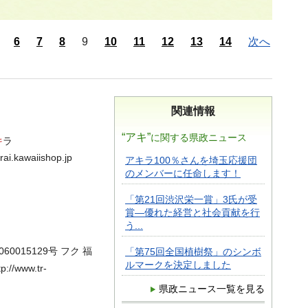
6
7
8
9
10
11
12
13
14
次へ
関連情報
“アキ”
に関する県政ニュース
キ
ラ
.kawaiishop.jp
アキラ100％さんを埼玉応援団
のメンバーに任命します！
「第21回渋沢栄一賞」3氏が受
賞―優れた経営と社会貢献を行
う...
1060015129号 フク 福
「第75回全国植樹祭」のシンボ
ルマークを決定しました
//www.tr-
県政ニュース一覧を見る