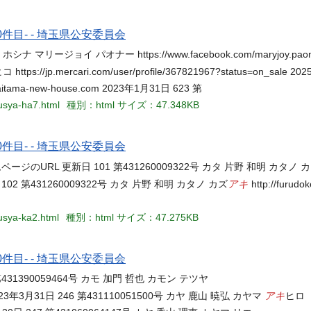
件目- - 埼玉県公安委員会
ホシナ マリージョイ パオナー https://www.facebook.com/maryjoy.paone
コ https://jp.mercari.com/user/profile/367821967?status=on_sale 
ama-new-house.com 2023年1月31日 623 第
ousya-ha7.html
種別：html
サイズ：47.348KB
件目- - 埼玉県公安委員会
のURL 更新日 101 第431260009322号 カタ 片野 和明 カタノ 
アキ
年8月29日 102 第431260009322号 カタ 片野 和明 カタノ カズ
http://furud
ousya-ka2.html
種別：html
サイズ：47.275KB
件目- - 埼玉県公安委員会
 245 第431390059464号 カモ 加門 哲也 カモン テツヤ
アキ
e1b7b 2023年3月31日 246 第431110051500号 カヤ 鹿山 暁弘 カヤマ
ヒロ