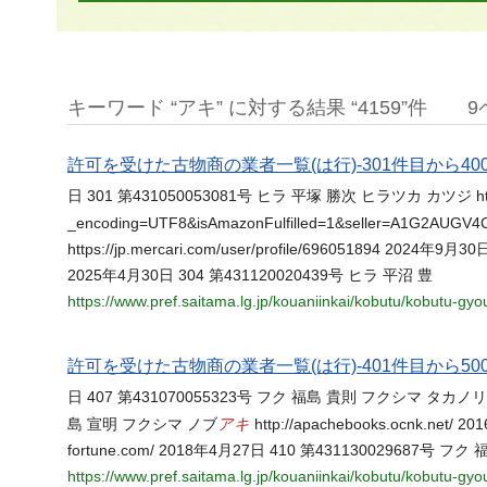
キーワード “アキ” に対する結果 “4159”件
9
許可を受けた古物商の業者一覧(は行)-301件目から400
日 301 第431050053081号 ヒラ 平塚 勝次 ヒラツカ カツジ https:
_encoding=UTF8&isAmazonFulfilled=1&seller=A1G2
https://jp.mercari.com/user/profile/696051894 2024
2025年4月30日 304 第431120020439号 ヒラ 平沼 豊
https://www.pref.saitama.lg.jp/kouaniinkai/kobutu/kobutu-gy
許可を受けた古物商の業者一覧(は行)-401件目から500
日 407 第431070055323号 フク 福島 貴則 フクシマ タカノリ https
アキ
島 宣明 フクシマ ノブ
http://apachebooks.ocnk.net
fortune.com/ 2018年4月27日 410 第431130029687号 フ
https://www.pref.saitama.lg.jp/kouaniinkai/kobutu/kobutu-gy