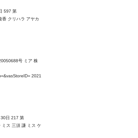
日 597 第
リ 栗原 綾香 クリハラ アヤカ
20050688号 ミア 株
=&vasStoreID= 2021
月30日 217 第
8196号 ミス 三須 謙 ミス ケ