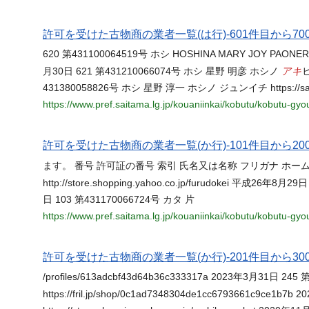
許可を受けた古物商の業者一覧(は行)-601件目から700
620 第431100064519号 ホシ HOSHINA MARY JOY PAONER 
アキ
月30日 621 第431210066074号 ホシ 星野 明彦 ホシノ
ヒ
431380058826号 ホシ 星野 淳一 ホシノ ジュンイチ https://sait
https://www.pref.saitama.lg.jp/kouaniinkai/kobutu/kobutu-gy
許可を受けた古物商の業者一覧(か行)-101件目から200
ます。 番号 許可証の番号 索引 氏名又は名称 フリガナ ホームページ
http://store.shopping.yahoo.co.jp/furudokei 平成26
日 103 第431170066724号 カタ 片
https://www.pref.saitama.lg.jp/kouaniinkai/kobutu/kobutu-gy
許可を受けた古物商の業者一覧(か行)-201件目から300
/profiles/613adcbf43d64b36c333317a 2023年3月31日
https://fril.jp/shop/0c1ad7348304de1cc6793661c9c