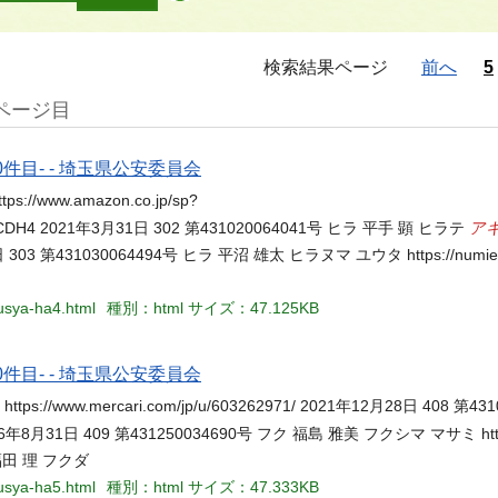
検索結果ページ
前へ
5
ページ目
件目- - 埼玉県公安委員会
//www.amazon.co.jp/sp?
ア
AUGV4CDH4 2021年3月31日 302 第431020064041号 ヒラ 平手 顕 ヒラテ
年9月30日 303 第431030064494号 ヒラ 平沼 雄太 ヒラヌマ ユウタ https://numierai
ousya-ha4.html
種別：html
サイズ：47.125KB
件目- - 埼玉県公安委員会
://www.mercari.com/jp/u/603262971/ 2021年12月28日 408 第43
/ 2016年8月31日 409 第431250034690号 フク 福島 雅美 フクシマ マサミ http:
ク 福田 理 フクダ
ousya-ha5.html
種別：html
サイズ：47.333KB