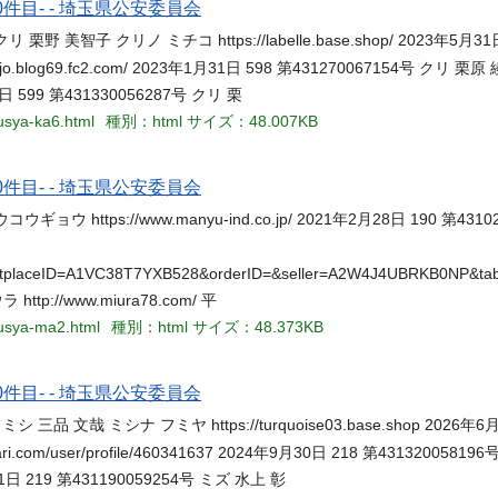
件目- - 埼玉県公安委員会
号 クリ 栗野 美智子 クリノ ミチコ https://labelle.base.shop/ 2023年5月31
ukeijo.blog69.fc2.com/ 2023年1月31日 598 第431270067154号 ク
12月31日 599 第431330056287号 クリ 栗
ousya-ka6.html
種別：html
サイズ：48.007KB
件目- - 埼玉県公安委員会
ウ https://www.manyu-ind.co.jp/ 2021年2月28日 190 第4310
etplaceID=A1VC38T7YXB528&orderID=&seller=A2W4J4UBRKB0NP&tab
tp://www.miura78.com/ 平
ousya-ma2.html
種別：html
サイズ：48.373KB
件目- - 埼玉県公安委員会
 ミシ 三品 文哉 ミシナ フミヤ https://turquoise03.base.shop 2026年6
ercari.com/user/profile/460341637 2024年9月30日 218 第43132005
2年10月31日 219 第431190059254号 ミズ 水上 彰