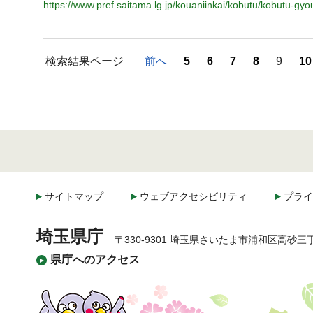
https://www.pref.saitama.lg.jp/kouaniinkai/kobutu/kobutu-gy
検索結果ページ
前へ
5
6
7
8
9
10
サイトマップ
ウェブアクセシビリティ
プライ
埼玉県庁
〒330-9301 埼玉県さいたま市浦和区高砂三
県庁へのアクセス