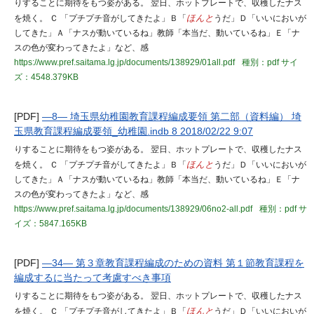
りすることに期待をもつ姿がある。 翌日、ホットプレートで、収穫したナス
を焼く。 Ｃ 「プチプチ音がしてきたよ」Ｂ「
ほんと
うだ」Ｄ「いいにおいが
してきた」Ａ「ナスが動いているね」教師「本当だ、動いているね」Ｅ「ナ
スの色が変わってきたよ」など、感
https://www.pref.saitama.lg.jp/documents/138929/01all.pdf
種別：pdf
サイ
ズ：4548.379KB
[PDF]
―8― 埼玉県幼稚園教育課程編成要領 第二部（資料編） 埼
玉県教育課程編成要領_幼稚園.indb 8 2018/02/22 9:07
りすることに期待をもつ姿がある。 翌日、ホットプレートで、収穫したナス
を焼く。 Ｃ 「プチプチ音がしてきたよ」Ｂ「
ほんと
うだ」Ｄ「いいにおいが
してきた」Ａ「ナスが動いているね」教師「本当だ、動いているね」Ｅ「ナ
スの色が変わってきたよ」など、感
https://www.pref.saitama.lg.jp/documents/138929/06no2-all.pdf
種別：pdf
サ
イズ：5847.165KB
[PDF]
―34― 第３章教育課程編成のための資料 第１節教育課程を
編成するに当たって考慮すべき事項
りすることに期待をもつ姿がある。 翌日、ホットプレートで、収穫したナス
を焼く。 Ｃ 「プチプチ音がしてきたよ」Ｂ「
ほんと
うだ」Ｄ「いいにおいが