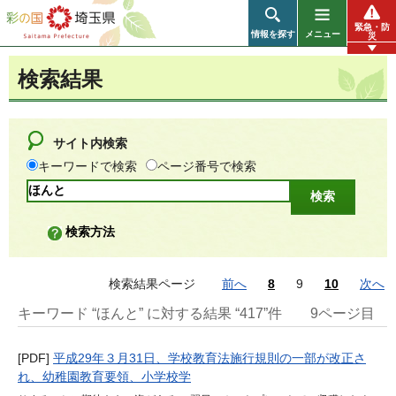
彩の国 埼玉県
緊急・防
情報を探す
メニュー
災
検索結果
サイト内検索
キーワードで検索
ページ番号で検索
検索方法
検索結果ページ
前へ
8
9
10
次へ
キーワード “ほんと” に対する結果 “417”件
9ページ目
[PDF]
平成29年３月31日、学校教育法施行規則の一部が改正さ
れ、幼稚園教育要領、小学校学