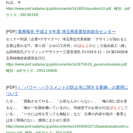
れば。 今
https://www.pref.saitama.lg.jp/documents/141885/ziyuuiken10.pdf
種別：pdf
サイズ：580.861KB
[PDF]
業務報告 平成２９年度 埼玉県産業技術総合センター
セミナー対談《企業×デザイナー》 埼玉県近代美術館 「デザインが加わると
企業は変わる!?」 第１回「かみの工作所」の
ほんと
のところ福永紙工（株）
山田明良氏グラフィックデザイナー三星安澄氏 53 H29.9.12 ～14 第244回埼
玉県鋳物技術講習会川口
https://www.pref.saitama.lg.jp/documents/142875/h29_gyoumuhoukoku.pdf
種別：pdf
サイズ：2953.268KB
[PDF]
○「パワー・ハラスメントの防止等に関する要綱」の運用に
ついて
たず」、「異動させてやる」、「お前なんかいらない」、「俺の顔に泥を塗
るな」、「俺が一生懸命働いているのに、何故部下のお前がのほ
ほんと
して
いる」、「バカには何を言っても無駄だ」など、仕事の内容や指示・教育と
は全く関係のない、感情にまかせた発言
https://www.pref.saitama.lg.jp/documents/143496/020710pawaharaboushi-u
nnyou.pdf
種別：pdf
サイズ：654.01KB