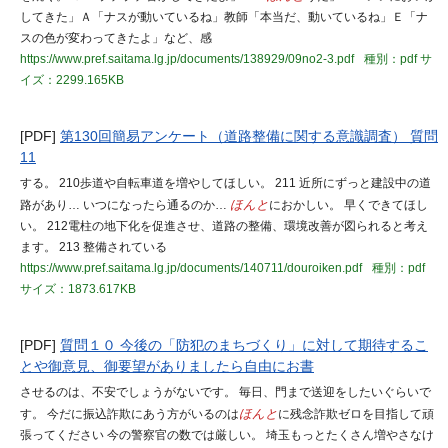
してきた」Ａ「ナスが動いているね」教師「本当だ、動いているね」Ｅ「ナ
スの色が変わってきたよ」など、感
https://www.pref.saitama.lg.jp/documents/138929/09no2-3.pdf
種別：pdf
サ
イズ：2299.165KB
[PDF]
第130回簡易アンケート（道路整備に関する意識調査） 質問
11
する。 210歩道や自転車道を増やしてほしい。 211 近所にずっと建設中の道
路があり… いつになったら通るのか…
ほんと
におかしい。 早くできてほし
い。 212電柱の地下化を促進させ、道路の整備、環境改善が図られると考え
ます。 213 整備されている
https://www.pref.saitama.lg.jp/documents/140711/douroiken.pdf
種別：pdf
サイズ：1873.617KB
[PDF]
質問１０ 今後の「防犯のまちづくり」に対して期待するこ
とや御意見、御要望がありましたら自由にお書
させるのは、不安でしょうがないです。 毎日、門まで送迎をしたいぐらいで
す。 今だに振込詐欺にあう方がいるのは
ほんと
に残念詐欺ゼロを目指して頑
張ってください 今の警察官の数では厳しい。 埼玉もっとたくさん増やさなけ