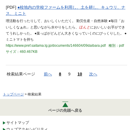
[PDF]
●校地内の学校ファームを利用し、土を耕し、キュウリ、ナ
ス、ミニト
理活動を行ったりして、おいしくいただく。 勤労生産・自然体験 ●毎日「お
いしくなぁれ」と思いながら水やりをしたら、
ほんと
においしいお芋ができ
てうれしかった。 ●葉っぱがどんどん大きくなっていくのにびっくりした。 ●
ミニトマトを持ち
https://www.pref.saitama.lg.jp/documents/146604/09daibara.pdf
種別：pdf
サイズ：460.467KB
検索結果ページ
前へ
8
9
10
次へ
トップページ
> 検索結果
ページの先頭へ戻る
サイトマップ
ウェブアクセシビリティ