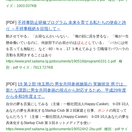
イズ：1003.037KB
[PDF]
不祥事防止研修プログラム 未来を育てる私たちの使命と誇
り ～不祥事根絶を目指して～
動させてやる」 「お前なんかいらない」 「俺の顔に泥を塗るな」 「俺が一生
懸命働いているのに、何故部下のお前がのほ
ほんと
している」 「バカには何
を言っても無駄だ」 など - 60 - Ｎｏ．17 ３考えてみよう ①職場でパワハラの
言動を見聞きすることはあり
https://www.pref.saitama.lg.jp/documents/190518/program0331-1.pdf
種
別：pdf
サイズ：7813.727KB
[PDF]
19 第２部 埼玉県の 男女共同参画施策の 実施状況 県では、
新たな課題に男女共同参画の視点から対応するため、平成29年度
から令和3年度まで...
自分の夢を言葉にしてみる （主催：一般社団法人Happy-Casket） ９/28 10人
あなたの夢を具体化するStartup Club 第２回家庭と仕事、
ホント
の両立って
なんだろう？ （主催：一般社団法人Happy-Casket） ９/29 10人あなたの夢を
具体化するStartup Club 第３回ネットメディアを使い
https://www.pref.saitama.lg.jp/documents/190524/r2-2bu.pdf
種別：pdf
サイ