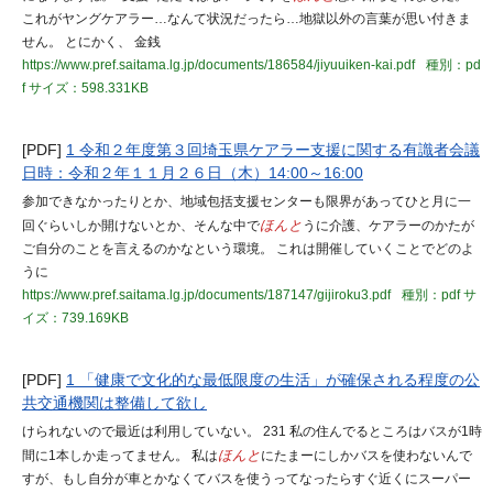
これがヤングケアラー…なんて状況だったら…地獄以外の言葉が思い付きま
せん。 とにかく、 金銭
https://www.pref.saitama.lg.jp/documents/186584/jiyuuiken-kai.pdf
種別：pd
f
サイズ：598.331KB
[PDF]
1 令和２年度第３回埼玉県ケアラー支援に関する有識者会議
日時：令和２年１１月２６日（木）14:00～16:00
参加できなかったりとか、地域包括支援センターも限界があってひと月に一
回ぐらいしか開けないとか、そんな中で
ほんと
うに介護、ケアラーのかたが
ご自分のことを言えるのかなという環境。 これは開催していくことでどのよ
うに
https://www.pref.saitama.lg.jp/documents/187147/gijiroku3.pdf
種別：pdf
サ
イズ：739.169KB
[PDF]
1 「健康で文化的な最低限度の生活」が確保される程度の公
共交通機関は整備して欲し
けられないので最近は利用していない。 231 私の住んでるところはバスが1時
間に1本しか走ってません。 私は
ほんと
にたまーにしかバスを使わないんで
すが、もし自分が車とかなくてバスを使うってなったらすぐ近くにスーパー