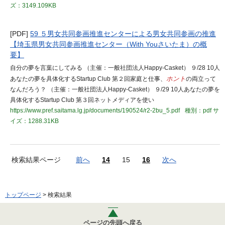
ズ：3149.109KB
[PDF]
59 ５男女共同参画推進センターによる男女共同参画の推進
【埼玉県男女共同参画推進センター（With Youさいたま）の概
要】
自分の夢を言葉にしてみる （主催：一般社団法人Happy-Casket） ９/28 10人
あなたの夢を具体化するStartup Club 第２回家庭と仕事、
ホント
の両立って
なんだろう？ （主催：一般社団法人Happy-Casket） ９/29 10人あなたの夢を
具体化するStartup Club 第３回ネットメディアを使い
https://www.pref.saitama.lg.jp/documents/190524/r2-2bu_5.pdf
種別：pdf
サ
イズ：1288.31KB
検索結果ページ
前へ
14
15
16
次へ
トップページ
> 検索結果
ページの先頭へ戻る