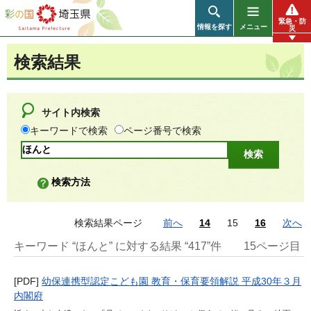
彩の国 埼玉県
緊急・防
情報を探す
メニュー
災
検索結果
サイト内検索
キーワードで検索
ページ番号で検索
検索方法
検索結果ページ
前へ
14
15
16
次へ
キーワード “ほんと” に対する結果 “417”件
15ページ目
[PDF]
幼保連携型認定こども園 教育・保育要領解説 平成30年３月
内閣府