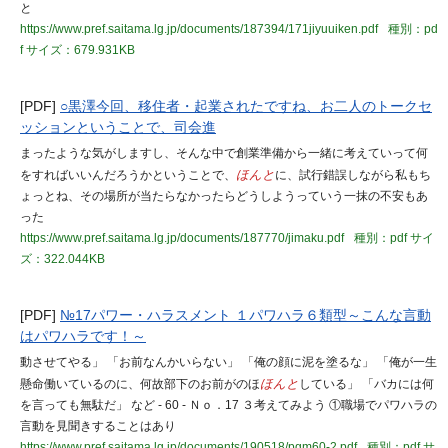
と
https://www.pref.saitama.lg.jp/documents/187394/171jiyuuiken.pdf
種別：pd
f
サイズ：679.931KB
[PDF]
○黒澤今回、移住者・起業されたですね、お二人のトークセ
ッションということで、司会進
まったような気がしますし、そんな中で創業準備から一緒に考えていって何
をすればいいんだろうかということで、
ほんと
に、試行錯誤しながら私もち
ょっとね、その場所が当たらなかったらどうしようっていう一抹の不安もあ
った
https://www.pref.saitama.lg.jp/documents/187770/jimaku.pdf
種別：pdf
サイ
ズ：322.044KB
[PDF]
№17パワー・ハラスメント １パワハラ６類型～こんな言動
はパワハラです！～
動させてやる」 「お前なんかいらない」 「俺の顔に泥を塗るな」 「俺が一生
懸命働いているのに、何故部下のお前がのほ
ほんと
している」 「バカには何
を言っても無駄だ」 など - 60 - Ｎｏ．17 ３考えてみよう ①職場でパワハラの
言動を見聞きすることはあり
https://www.pref.saitama.lg.jp/documents/190518/pgm60-2.pdf
種別：pdf
サ