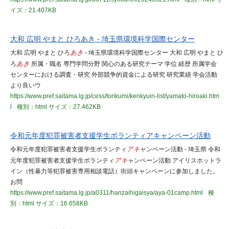
イズ：21.407KB
大和 広明 やまと ひろあき - 埼玉県環境科学国際センター
大和 広明 やまと ひろ
あき
- 埼玉県環境科学国際センター 大和 広明 やまと ひ
ろ
あき
所属・職名 専門学問分野 関心のある研究テーマ 学位 経歴 所属学会
センターにおける調査・研究 外部競争的資金による研究 研究業績 学会活動
より良いウ
https://www.pref.saitama.lg.jp/cess/torikumi/kenkyuin-list/yamato-hiroaki.htm
l
種別：html
サイズ：27.462KB
令和元年度犯罪被害者支援学生ボランティアキャンペーン活動
令和元年度犯罪被害者支援学生ボランティ
アキ
ャンペーン活動 - 埼玉県 令和
元年度犯罪被害者支援学生ボランティ
アキ
ャンペーン活動 アイリスホットラ
イン（性暴力等犯罪被害専用相談電話）街頭キャンペーンに参加しました。
お問
https://www.pref.saitama.lg.jp/a0311/hanzaihigaisya/aya-01camp.html
種
別：html
サイズ：16.658KB