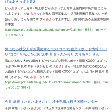
ぴゅあきっず上青木
ぴゅ
あき
っず上青木 - 埼玉県 ぴゅ
あき
っず上青木 企業内保育所詳細 ここか
ら本文です。 ぴゅ
あき
っず上青木 園児募集あり 共同利用相手募集あり 一時
預かりあり こんな園です ぴゅ
あき
っず上青木は、川口市にある企業主導型保
育事業
https://www.pref.saitama.lg.jp/hagutama/nursery/016.html
種別：html
サイ
ズ：9.757KB
気になる秩父人がお薦めする“ぜひココ”な観光スポット情報 KOC
O “ココ” ちちぶ No.16 坂本 典明（さかもと のりあき）さん
気になる秩父人がお薦めする“ぜひココ”な観光スポット情報 KOCO “ココ” ち
ちぶ No.16 坂本 典明（さかもと のり
あき
）さん - 埼玉県 気になる秩父人が
お薦めする“ぜひココ”な観光スポット情報 KOCO “ココ” ちちぶ No.16 坂本 典
明（さかもと のり
あき
）さん 秩
https://www.pref.saitama.lg.jp/b0112/kanko-tiiki-info/koco16.html
種別：html
サイズ：24.369KB
今井 章雄（いまい あきお） - 埼玉県環境科学国際センター
今井 章雄（いまい
あき
お） - 埼玉県環境科学国際センター 今井 章雄 いまい