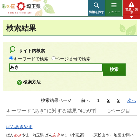
彩の国 埼玉県
緊急・防
情報を探す
メニュー
災
検索結果
サイト内検索
キーワードで検索
ページ番号で検索
検索方法
検索結果ページ
前へ
1
2
3
次へ
キーワード “あき” に対する結果 “4159”件
1ページ目
ぱんあきやま
ぱん
あき
やま - 埼玉県 ぱん
あき
やま《小売店》 （東松山市） 地図 お問い