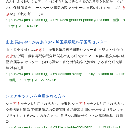
合わせ より良いウェブサイトにするためにみなさまのご意見をお聞かせくだ
さい 住所 連絡先 ホームページ 事業内容 メッセージ 当店のおすすめ！ ぱん
あ
き
やま《小売店》 （東
https://www.pref.saitama.lg.jp/a0507/eco-gourmet-panakiyama.html
種別：h
tml
サイズ：14.47KB
山上 晃央 やまかみあきお - 埼玉県環境科学国際センター
山上 晃央 やまかみ
あき
お - 埼玉県環境科学国際センター 山上 晃央 やまかみ
あき
お 所属・職名 専門学問分野 関心のある研究テーマ、 今後の抱負 学位 経
歴 所属学会 センターにおける調査・研究 外部競争的資金による研究 研究業
績 社会的貢
https://www.pref.saitama.lg.jp/cess/torikumi/kenkyuin-list/yamakami-akio2.htm
l
種別：html
サイズ：27.557KB
シェアキッチンを利用される方へ
シェ
アキ
ッチンを利用される方へ - 埼玉県 シェ
アキ
ッチンを利用される方へ
交差汚染対策 温度管理 製品の保管管理 食品表示 お問い合わせ より良いウェ
ブサイトにするためにみなさまのご意見をお聞かせください 調理器具、設備
及
https://www.pref.saitama.lg.jp/b0711/syokuhin/20240321.html
種別：html
サ