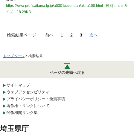
https://www.pref.saitama.lg.jp/a0301/ouendan/akira100.html
種別：html
サ
イズ：18.29KB
検索結果ページ
前へ
1
2
3
次へ
トップページ
> 検索結果
ページの先頭へ戻る
サイトマップ
ウェブアクセシビリティ
プライバシーポリシー・免責事項
著作権・リンクについて
関係機関リンク集
埼玉県庁