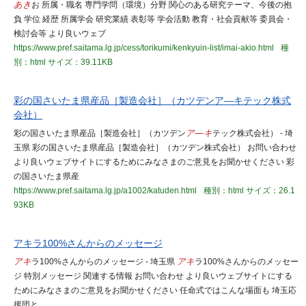
あき
お 所属・職名 専門学問（環境）分野 関心のある研究テーマ、今後の抱
負 学位 経歴 所属学会 研究業績 表彰等 学会活動 教育・社会貢献等 委員会・
検討会等 より良いウェブ
https://www.pref.saitama.lg.jp/cess/torikumi/kenkyuin-list/imai-akio.html
種
別：html
サイズ：39.11KB
彩の国さいたま県産品［製造会社］（カツデンア―キテック株式
会社）
彩の国さいたま県産品［製造会社］（カツデン
ア―キ
テック株式会社） - 埼
玉県 彩の国さいたま県産品［製造会社］（カツデン株式会社） お問い合わせ
より良いウェブサイトにするためにみなさまのご意見をお聞かせください 彩
の国さいたま県産
https://www.pref.saitama.lg.jp/a1002/katuden.html
種別：html
サイズ：26.1
93KB
アキラ100%さんからのメッセージ
アキ
ラ100%さんからのメッセージ - 埼玉県
アキ
ラ100%さんからのメッセー
ジ 特別メッセージ 関連する情報 お問い合わせ より良いウェブサイトにする
ためにみなさまのご意見をお聞かせください 任命式ではこんな場面も 埼玉応
援団と