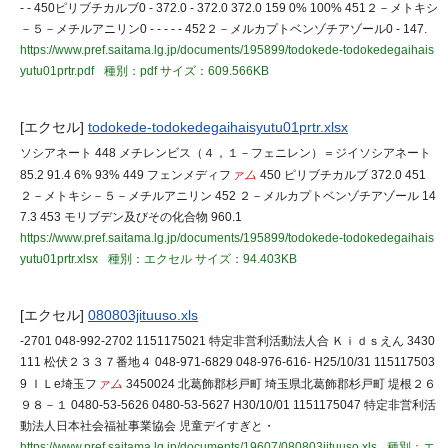
- - 450ピリブチカルブ0 - 372.0 - 372.0 372.0 159 0% 100% 451２－メトキシ
－５－メチルアニリン0 - - - - - 452２－メルカプトベンゾチアゾール0 - 147.
https://www.pref.saitama.lg.jp/documents/195899/todokede-todokedegaihais
yutu01prtr.pdf
種別：pdf
サイズ：609.566KB
[エクセル]
todokede-todokedegaihaisyutu01prtr.xlsx
ソシアネート 448 メチレンビス（４，１－フェニレン）＝ジイソシアネート
85.2 91.4 6% 93% 449 フェンメディフ
ァム
450 ピリブチカルブ 372.0 451
２－メトキシ－５－メチルアニリン 452 ２－メルカプトベンゾチアゾール 14
7.3 453 モリブデン及びその化合物 960.1
https://www.pref.saitama.lg.jp/documents/195899/todokede-todokedegaihais
yutu01prtr.xlsx
種別：エクセル
サイズ：94.403KB
[エクセル]
080803jituuso.xls
-2701 048-992-2702 1151175021 特定非営利活動法人合 Ｋｉｄｓえん 3430
111 松伏２３３７番地４ 048-971-6829 048-976-616- H25/10/31 115117503
9 ＩＬe埼玉フ
ァム
3450024 北葛飾郡杉戸町 埼玉県北葛飾郡杉戸町 堤根２６
９８－１ 0480-53-5626 0480-53-5627 H30/10/01 1151175047 特定非営利活
動法人日本社会福祉事業協会 児童デイすぎと・
https://www.pref.saitama.lg.jp/documents/19607/080803jituuso.xls
種別：エ