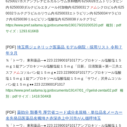
6250027ホスアンプレナビルカルシウム水和物内 6250028エムトリシタビン
内 6250030ダルナビルエタノール付加物内 6250031フ
ァム
シクロビル内 625
0032ラルテグラビルカリウム内 6250033エトラビリン内 6250034マラビロ
ク内 6250036リルピビリン塩酸塩内 6250038ドルテグラビ
https://www.pref.saitama.lg.jp/documents/190179/20200520.pdf
種別：pdf
サイズ：1293.616KB
[PDF]
埼玉県ジェネリック医薬品 モデル病院・採用リスト 令和７
年９月
％「トーワ」 東和薬品―● 223 2239001F1017アンブロキソ－ル塩酸塩１５
ｍｇ１錠アンブロキソール塩酸塩錠１５ｍｇ「日新」 日清製薬＝第一三共エ
スフ
ァム
コソルバン錠１５ｍｇ● 223 2239001F1017アンブロキソール塩酸
塩１５ｍｇ１錠アンブロキソール塩酸塩錠１５ｍｇ「サワイ」沢井ムコソル
バン錠１５ｍｇ●● 223 2239001F1017
https://www.pref.saitama.lg.jp/documents/19147/01_r7gelist-zentai02.pdf
種
別：pdf
サイズ：1418.504KB
[PDF]
薬効分 類番号 厚労省コード成分名規格・単位品名メーカー
名先発品医薬品名獨埼さ赤深赤上中川市がん循呼埼玉
％「トーワ」 東和薬品―● 223 2239001F1017アンブロキソ－ル塩酸塩１５