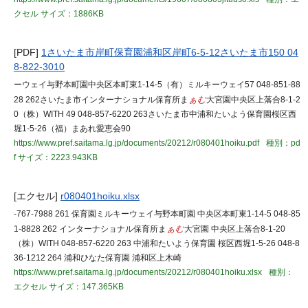
クセル
サイズ：1886KB
[PDF]
1さいたま市岸町保育園浦和区岸町6-5-12さいたま市150 04
8-822-3010
ーウェイ与野本町園中央区本町東1-14-5（有）ミルキーウェイ57 048-851-88
28 262さいたま市インターナショナル保育所ま
ぁむ
大宮園中央区上落合8-1-2
0（株）WITH 49 048-857-6220 263さいたま市中浦和たいよう保育園桜区西
堀1-5-26（福）まあれ愛恵会90
https://www.pref.saitama.lg.jp/documents/20212/r080401hoiku.pdf
種別：pd
f
サイズ：2223.943KB
[エクセル]
r080401hoiku.xlsx
-767-7988 261 保育園ミルキーウェイ与野本町園 中央区本町東1-14-5 048-85
1-8828 262 インターナショナル保育所ま
ぁむ
大宮園 中央区上落合8-1-20
（株）WITH 048-857-6220 263 中浦和たいよう保育園 桜区西堀1-5-26 048-8
36-1212 264 浦和ひなた保育園 浦和区上木崎
https://www.pref.saitama.lg.jp/documents/20212/r080401hoiku.xlsx
種別：
エクセル
サイズ：147.365KB