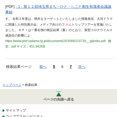
[PDF]
- 1 - 第１２回埼玉県まち・ひと・しごと創生有識者会議議
事録
す。 令和２年度は、県外をターゲットといたしました情報発信、大河ドラマ
に関連した特別展示会、メディア向けのフ
ァム
トリップツアーを実施いたし
ました。 ＫＰＩは一番右側の検証結果（案）のとおり、新型コロナウイルス
感染症の影響によ
https://www.pref.saitama.lg.jp/documents/203568/210726__gijiroku.pdf
種
別：pdf
サイズ：451.942KB
検索結果ページ
前へ
5
6
7
次へ
トップページ
> 検索結果
ページの先頭へ戻る
サイトマップ
ウェブアクセシビリティ