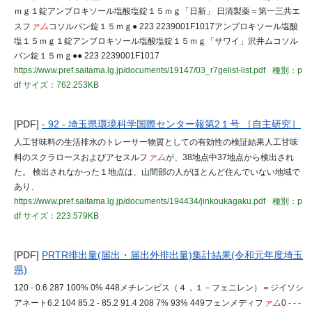
ｍｇ１錠アンブロキソール塩酸塩錠１５ｍｇ「日新」 日清製薬＝第一三共エ
スフ
ァム
コソルバン錠１５ｍｇ● 223 2239001F1017アンブロキソール塩酸
塩１５ｍｇ１錠アンブロキソール塩酸塩錠１５ｍｇ「サワイ」沢井ムコソル
バン錠１５ｍｇ●● 223 2239001F1017
https://www.pref.saitama.lg.jp/documents/19147/03_r7gelist-list.pdf
種別：p
df
サイズ：762.253KB
[PDF]
- 92 - 埼玉県環境科学国際センター報第2１号 ［自主研究］
人工甘味料の生活排水のトレーサー物質としての有効性の検証結果人工甘味
料のスクラロースおよびアセスルフ
ァム
が、38地点中37地点から検出され
た。 検出されなかった１地点は、山間部の人がほとんど住んでいない地域で
あり、
https://www.pref.saitama.lg.jp/documents/194434/jinkoukagaku.pdf
種別：p
df
サイズ：223.579KB
[PDF]
PRTR排出量(届出・届出外排出量)集計結果(令和元年度埼玉
県)
120 - 0.6 287 100% 0% 448メチレンビス（４，１－フェニレン）＝ジイソシ
アネート6.2 104 85.2 - 85.2 91.4 208 7% 93% 449フェンメディフ
ァム
0 - - -