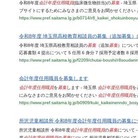
会計年度任用職員
募集
令和8年度
(臨床微生物担当)の
- 埼玉県
ブサイトにするためにみなさまのご意見をお聞かせください
https://www.pref.saitama.lg.jp/b0714/r8_kaikei_shokuinbosy
令和8年度 埼玉県高校教育相談員の募集（追加募集）
募集
募集
令和8年度 埼玉県高校教育相談員の
（追加
）について
応募書類 4 提出について 5 任用 6 身分 7 採用予定者数 8 採用
https://www.pref.saitama.lg.jp/f2209/chutai-boushi/r8soudani
会計年度任用職員を募集します
会計年度任用職員
募集
会計年度任用職員
を
します - 埼玉県
を
会計年度任用職員
にみなさまのご意見をお聞かせください
を
https://www.pref.saitama.lg.jp/b0909/kuki_kaikeinenndo_bos
所沢児童相談所 令和8年度会計年度任用職員の募集に
会計年度任用職員
募集
所沢児童相談所 令和8年度
の
について 
会計年度任用職員
募集
度
の
について 所沢児童相談所について