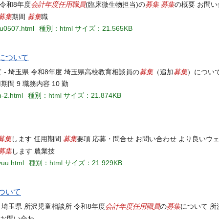
会計年度任用職員
募集
募集
 令和8年度
(臨床微生物担当)の
の概要 お問い
募集
募集
期間
職
uu0507.html
種別：html
サイズ：21.565KB
について
募集
募集
 - 埼玉県 令和8年度 埼玉県高校教育相談員の
（追加
）について 
期間 9 職務内容 10 勤
n-2.html
種別：html
サイズ：21.874KB
募集
募集
します 任用期間
要項 応募・問合せ お問い合わせ より良いウ
募集
します 農業技
yuu.html
種別：html
サイズ：21.929KB
ついて
会計年度任用職員
募集
- 埼玉県 所沢児童相談所 令和8年度
の
について 所
 お問い合わ