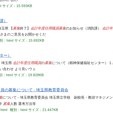
l
サイズ：15.593KB
課）
募集
会計年度任用職員
募集
会計年
埼玉県 【
終了】
のお知らせ（消防課）
なさまのご意見をお聞かせくだ
別：html
サイズ：15.692KB
ター）
会計年度任用職員
募集
 埼玉県
の
について（精神保健福祉センター） 1.
問い合わせ より良いウェ
別：html
サイズ：19.828KB
員の募集について - 埼玉県教育委員会
集
について - 埼玉県教育委員会 埼玉県立学校 副校長・教頭マネジメ
募集
件
人数 選考方法等
.html
種別：html
サイズ：21.447KB