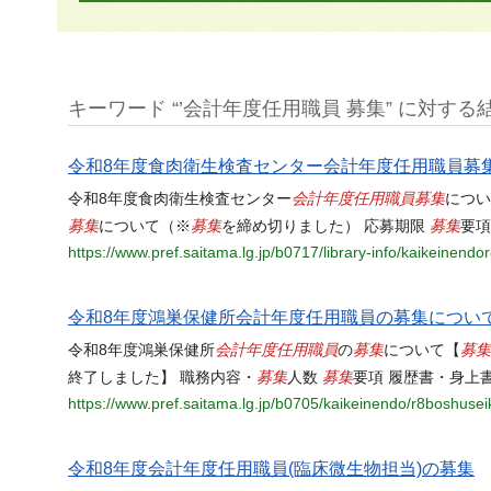
キーワード “’会計年度任用職員 募集” に対する結果
令和8年度食肉衛生検査センター会計年度任用職員募
会計年度任用職員
募集
令和8年度食肉衛生検査センター
につい
募集
募集
募集
について（※
を締め切りました） 応募期限
要項
https://www.pref.saitama.lg.jp/b0717/library-info/kaikeinendo
令和8年度鴻巣保健所会計年度任用職員の募集につい
会計年度任用職員
募集
募集
令和8年度鴻巣保健所
の
について【
募集
募集
終了しました】 職務内容・
人数
要項 履歴書・身上
https://www.pref.saitama.lg.jp/b0705/kaikeinendo/r8boshusei
令和8年度会計年度任用職員(臨床微生物担当)の募集