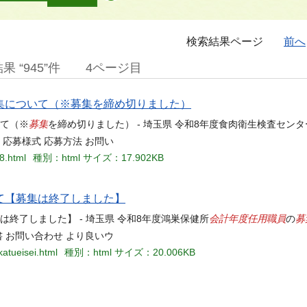
検索結果ページ
前へ
 “945”件
4ページ目
集について（※募集を締め切りました）
募集
て（※
を締め切りました） - 埼玉県 令和8年度食肉衛生検査センタ
 応募様式 応募方法 お問い
r8.html
種別：html
サイズ：17.902KB
て【募集は終了しました】
会計年度任用職員
募
は終了しました】 - 埼玉県 令和8年度鴻巣保健所
の
書 お問い合わせ より良いウ
katueisei.html
種別：html
サイズ：20.006KB