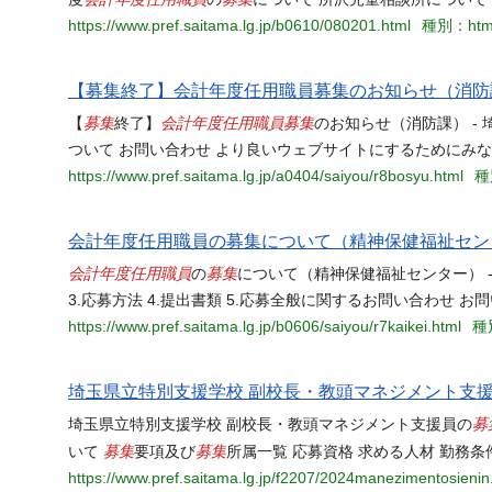
https://www.pref.saitama.lg.jp/b0610/080201.html
種別：htm
【募集終了】会計年度任用職員募集のお知らせ（消防
募集
会計年度任用職員
募集
【
終了】
のお知らせ（消防課） - 
ついて お問い合わせ より良いウェブサイトにするためにみ
https://www.pref.saitama.lg.jp/a0404/saiyou/r8bosyu.html
種
会計年度任用職員の募集について（精神保健福祉セン
会計年度任用職員
募集
の
について（精神保健福祉センター） -
3.応募方法 4.提出書類 5.応募全般に関するお問い合わせ お
https://www.pref.saitama.lg.jp/b0606/saiyou/r7kaikei.html
種
埼玉県立特別支援学校 副校長・教頭マネジメント支援
募
埼玉県立特別支援学校 副校長・教頭マネジメント支援員の
募集
募集
いて
要項及び
所属一覧 応募資格 求める人材 勤務条
https://www.pref.saitama.lg.jp/f2207/2024manezimentosienin