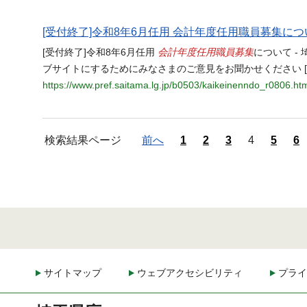
[受付終了]令和8年6月任用 会計年度任用職員募集につ
会計年度任用職員
募集
[受付終了]令和8年6月任用
について -
ブサイトにするためにみなさまのご意見をお聞かせください [
https://www.pref.saitama.lg.jp/b0503/kaikeinenndo_r0806.ht
検索結果ページ
前へ
1
2
3
4
5
6
サイトマップ
ウェブアクセシビリティ
プライ