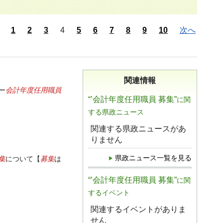
1
2
3
4
5
6
7
8
9
10
次へ
関連情報
会計年度任用職員
ー
“’会計年度任用職員 募集”
に関
する県政ニュース
関連する県政ニュースがあ
りません
県政ニュース一覧を見る
集
募集
について【
は
“’会計年度任用職員 募集”
に関
するイベント
関連するイベントがありま
せん