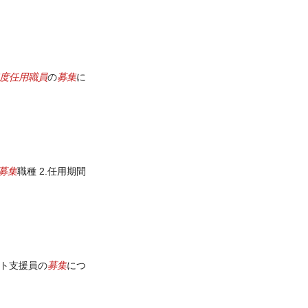
度任用職員
募集
の
に
募集
職種 2.任用期間
募集
ント支援員の
につ