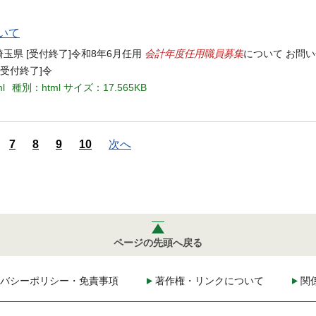
いて
会計年度任用職員
募集
 埼玉県 [受付終了]令和8年6月任用
について お問
受付終了]令
ml
種別：html
サイズ：17.565KB
7
8
9
10
次へ
ページの先頭へ戻る
バシーポリシー・免責事項
著作権・リンクについて
関