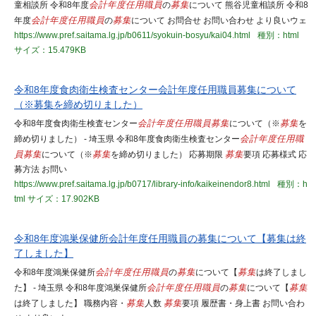
童相談所 令和8年度
会計年度任用職員
の
募集
について 熊谷児童相談所 令和8
年度
会計年度任用職員
の
募集
について お問合せ お問い合わせ より良いウェ
https://www.pref.saitama.lg.jp/b0611/syokuin-bosyu/kai04.html
種別：html
サイズ：15.479KB
令和8年度食肉衛生検査センター会計年度任用職員募集について
（※募集を締め切りました）
令和8年度食肉衛生検査センター
会計年度任用職員
募集
について（※
募集
を
締め切りました） - 埼玉県 令和8年度食肉衛生検査センター
会計年度任用職
員
募集
について（※
募集
を締め切りました） 応募期限
募集
要項 応募様式 応
募方法 お問い
https://www.pref.saitama.lg.jp/b0717/library-info/kaikeinendor8.html
種別：h
tml
サイズ：17.902KB
令和8年度鴻巣保健所会計年度任用職員の募集について【募集は終
了しました】
令和8年度鴻巣保健所
会計年度任用職員
の
募集
について【
募集
は終了しまし
た】 - 埼玉県 令和8年度鴻巣保健所
会計年度任用職員
の
募集
について【
募集
は終了しました】 職務内容・
募集
人数
募集
要項 履歴書・身上書 お問い合わ