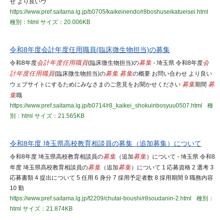
せ より良いウ
https://www.pref.saitama.lg.jp/b0705/kaikeinendo/r8boshuseikatueisei.html
種別：html
サイズ：20.006KB
令和8年度会計年度任用職員(臨床微生物担当)の募集
令和8年度
会計年度任用職員
(臨床微生物担当)の
募集
- 埼玉県 令和8年度
会
計年度任用職員
(臨床微生物担当)の
募集
募集
の概要 お問い合わせ より良い
ウェブサイトにするためにみなさまのご意見をお聞かせください
募集
期間
募
集
職
https://www.pref.saitama.lg.jp/b0714/r8_kaikei_shokuinbosyuu0507.html
種
別：html
サイズ：21.565KB
令和8年度 埼玉県高校教育相談員の募集（追加募集）について
令和8年度 埼玉県高校教育相談員の
募集
（追加
募集
）について - 埼玉県 令和8
年度 埼玉県高校教育相談員の
募集
（追加
募集
）について 1 応募資格 2 選考 3
応募書類 4 提出について 5 任用 6 身分 7 採用予定者数 8 採用期間 9 職務内容
10 勤
https://www.pref.saitama.lg.jp/f2209/chutai-boushi/r8soudanin-2.html
種別：
html
サイズ：21.874KB