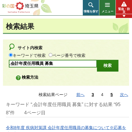
彩の国 埼玉県
緊急・防
情報を探す
メニュー
災
検索結果
サイト内検索
キーワードで検索
ページ番号で検索
検索方法
検索結果ページ
前へ
3
4
5
次へ
キーワード “,会計年度任用職員 募集” に対する結果 “95
8”件
4ページ目
令和8年度 疾病対策課 会計年度任用職員の募集について※応募を