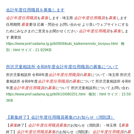
会計年度任用職員を募集します
会計年度任用職員
を
募集
します - 埼玉県
会計年度任用職員
を
募集
します
任用期間
募集
要項 応募・問合せ お問い合わせ より良いウェブサイトにする
ためにみなさまのご意見をお聞かせください
会計年度任用職員
を
募集
しま
す 農業技
https://www.pref.saitama.lg.jp/b0909/kuki_kaikeinenndo_bosyuu.html
種
別：html
サイズ：21.929KB
所沢児童相談所 令和8年度会計年度任用職員の募集について
所沢児童相談所 令和8年度
会計年度任用職員
の
募集
について - 埼玉県 所沢児
童相談所 令和8年度
会計年度任用職員
の
募集
について 所沢児童相談所 令和8
年度
会計年度任用職員
の
募集
について 所沢児童相談所について お問い合わ
https://www.pref.saitama.lg.jp/b0610/080201.html
種別：html
サイズ：15.59
3KB
【募集終了】会計年度任用職員募集のお知らせ（消防課）
【
募集
終了】
会計年度任用職員
募集
のお知らせ（消防課） - 埼玉県 【
募集
終了】
会計年度任用職員
募集
のお知らせ（消防課）
会計年度任用職員
の
募