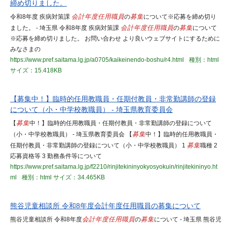
締め切りました。
令和8年度 疾病対策課
会計年度任用職員
の
募集
について※応募を締め切り
ました。 - 埼玉県 令和8年度 疾病対策課
会計年度任用職員
の
募集
について
※応募を締め切りました。 お問い合わせ より良いウェブサイトにするために
みなさまの
https://www.pref.saitama.lg.jp/a0705/kaikeinendo-boshu/r4.html
種別：html
サイズ：15.418KB
【募集中！】臨時的任用教職員・任期付教員・非常勤講師の登録
について（小・中学校教職員） - 埼玉県教育委員会
【
募集
中！】臨時的任用教職員・任期付教員・非常勤講師の登録について
（小・中学校教職員） - 埼玉県教育委員会 【
募集
中！】臨時的任用教職員・
任期付教員・非常勤講師の登録について（小・中学校教職員） 1
募集
職種 2
応募資格等 3 勤務条件等について
https://www.pref.saitama.lg.jp/f2210/rinjitekininyokyosyokuin/rinjitekininyo.ht
ml
種別：html
サイズ：34.465KB
熊谷児童相談所 令和8年度会計年度任用職員の募集について
熊谷児童相談所 令和8年度
会計年度任用職員
の
募集
について - 埼玉県 熊谷児