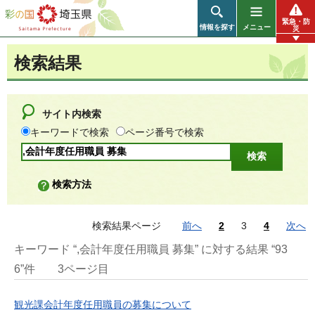
彩の国 埼玉県
緊急・防
情報を探す
メニュー
災
検索結果
サイト内検索
キーワードで検索
ページ番号で検索
検索方法
検索結果ページ
前へ
2
3
4
次へ
キーワード “,会計年度任用職員 募集” に対する結果 “93
6”件
3ページ目
観光課会計年度任用職員の募集について