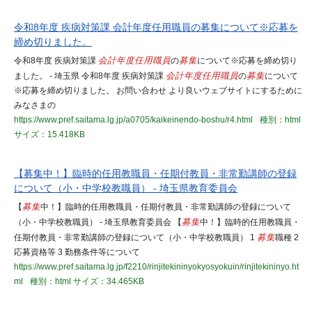
令和8年度 疾病対策課 会計年度任用職員の募集について※応募を
締め切りました。
令和8年度 疾病対策課
会計年度任用職員
の
募集
について※応募を締め切り
ました。 - 埼玉県 令和8年度 疾病対策課
会計年度任用職員
の
募集
について
※応募を締め切りました。 お問い合わせ より良いウェブサイトにするために
みなさまの
https://www.pref.saitama.lg.jp/a0705/kaikeinendo-boshu/r4.html
種別：html
サイズ：15.418KB
【募集中！】臨時的任用教職員・任期付教員・非常勤講師の登録
について（小・中学校教職員） - 埼玉県教育委員会
【
募集
中！】臨時的任用教職員・任期付教員・非常勤講師の登録について
（小・中学校教職員） - 埼玉県教育委員会 【
募集
中！】臨時的任用教職員・
任期付教員・非常勤講師の登録について（小・中学校教職員） 1
募集
職種 2
応募資格等 3 勤務条件等について
https://www.pref.saitama.lg.jp/f2210/rinjitekininyokyosyokuin/rinjitekininyo.ht
ml
種別：html
サイズ：34.465KB