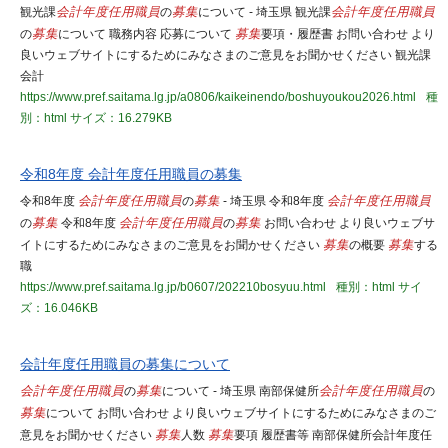
観光課
会計年度任用職員
の
募集
について - 埼玉県 観光課
会計年度任用職員
の
募集
について 職務内容 応募について
募集
要項・履歴書 お問い合わせ より
良いウェブサイトにするためにみなさまのご意見をお聞かせください 観光課
会計
https://www.pref.saitama.lg.jp/a0806/kaikeinendo/boshuyoukou2026.html
種
別：html
サイズ：16.279KB
令和8年度 会計年度任用職員の募集
令和8年度
会計年度任用職員
の
募集
- 埼玉県 令和8年度
会計年度任用職員
の
募集
令和8年度
会計年度任用職員
の
募集
お問い合わせ より良いウェブサ
イトにするためにみなさまのご意見をお聞かせください
募集
の概要
募集
する
職
https://www.pref.saitama.lg.jp/b0607/202210bosyuu.html
種別：html
サイ
ズ：16.046KB
会計年度任用職員の募集について
会計年度任用職員
の
募集
について - 埼玉県 南部保健所
会計年度任用職員
の
募集
について お問い合わせ より良いウェブサイトにするためにみなさまのご
意見をお聞かせください
募集
人数
募集
要項 履歴書等 南部保健所会計年度任