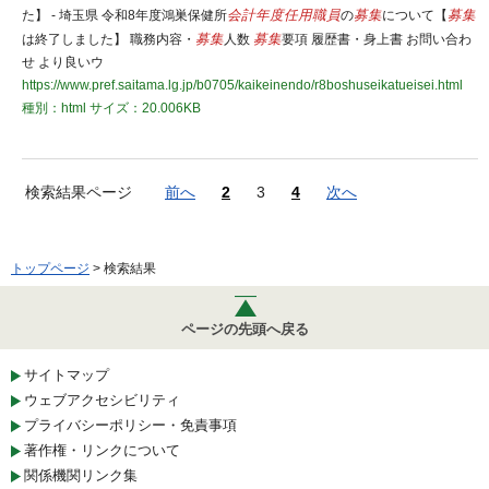
た】 - 埼玉県 令和8年度鴻巣保健所
会計年度任用職員
の
募集
について【
募集
は終了しました】 職務内容・
募集
人数
募集
要項 履歴書・身上書 お問い合わ
せ より良いウ
https://www.pref.saitama.lg.jp/b0705/kaikeinendo/r8boshuseikatueisei.html
種別：html
サイズ：20.006KB
検索結果ページ
前へ
2
3
4
次へ
トップページ
> 検索結果
ページの先頭へ戻る
サイトマップ
ウェブアクセシビリティ
プライバシーポリシー・免責事項
著作権・リンクについて
関係機関リンク集