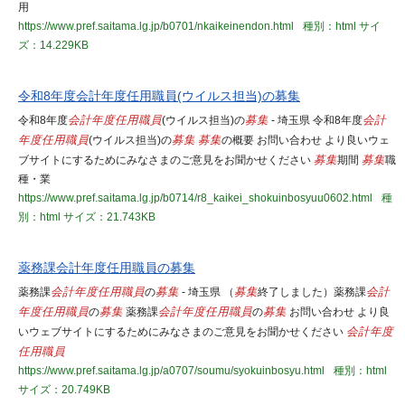
用
https://www.pref.saitama.lg.jp/b0701/nkaikeinendon.html
種別：html
サイ
ズ：14.229KB
令和8年度会計年度任用職員(ウイルス担当)の募集
令和8年度
会計年度任用職員
(ウイルス担当)の
募集
- 埼玉県 令和8年度
会計
年度任用職員
(ウイルス担当)の
募集
募集
の概要 お問い合わせ より良いウェ
ブサイトにするためにみなさまのご意見をお聞かせください
募集
期間
募集
職
種・業
https://www.pref.saitama.lg.jp/b0714/r8_kaikei_shokuinbosyuu0602.html
種
別：html
サイズ：21.743KB
薬務課会計年度任用職員の募集
薬務課
会計年度任用職員
の
募集
- 埼玉県 （
募集
終了しました）薬務課
会計
年度任用職員
の
募集
薬務課
会計年度任用職員
の
募集
お問い合わせ より良
いウェブサイトにするためにみなさまのご意見をお聞かせください
会計年度
任用職員
https://www.pref.saitama.lg.jp/a0707/soumu/syokuinbosyu.html
種別：html
サイズ：20.749KB