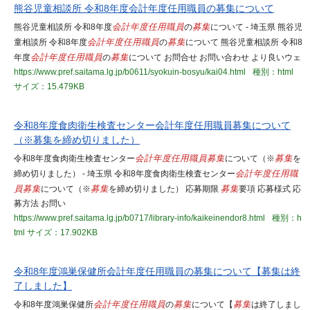
熊谷児童相談所 令和8年度会計年度任用職員の募集について
熊谷児童相談所 令和8年度
会計年度任用職員
の
募集
について - 埼玉県 熊谷児
童相談所 令和8年度
会計年度任用職員
の
募集
について 熊谷児童相談所 令和8
年度
会計年度任用職員
の
募集
について お問合せ お問い合わせ より良いウェ
https://www.pref.saitama.lg.jp/b0611/syokuin-bosyu/kai04.html
種別：html
サイズ：15.479KB
令和8年度食肉衛生検査センター会計年度任用職員募集について
（※募集を締め切りました）
令和8年度食肉衛生検査センター
会計年度任用職員
募集
について（※
募集
を
締め切りました） - 埼玉県 令和8年度食肉衛生検査センター
会計年度任用職
員
募集
について（※
募集
を締め切りました） 応募期限
募集
要項 応募様式 応
募方法 お問い
https://www.pref.saitama.lg.jp/b0717/library-info/kaikeinendor8.html
種別：h
tml
サイズ：17.902KB
令和8年度鴻巣保健所会計年度任用職員の募集について【募集は終
了しました】
令和8年度鴻巣保健所
会計年度任用職員
の
募集
について【
募集
は終了しまし