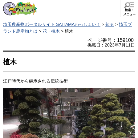
検索・
メニュー
埼玉農産物ポータルサイト SAITAMAわっしょい！
>
知る
>
埼玉ブ
ランド農産物とは
>
花・植木
> 植木
ページ番号：159100
掲載日：2023年7月11日
植木
江戸時代から継承される伝統技術