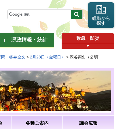
組織から
探す
緊急・防災
県政情報・統計
質問・答弁全文
>
2月28日（金曜日）
> 深谷顕史（公明）
会
各種ご案内
議会広報