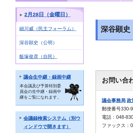
2月28日（金曜日）
深谷顕史
細川威（民主フォーラム）
深谷顕史（公明）
飯塚俊彦（自民）
議会生中継・録画中継
お問い合
本会議及び予算特別委
員会の生中継・録画中
継をご覧になれます。
議会事務局
政
郵便番号330
電話：048-830
会議録検索システム（別ウ
ファックス：048
ィンドウで開きます）