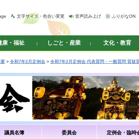
age
文字サイズ・色合い変更
音声読み上げ
ふりがなON
健康・福祉
しごと・産業
文化・教育
概要
>
令和7年2月定例会
>
令和7年2月定例会 代表質問・一般質問 質疑
議員名簿
委員会
定例会・臨時