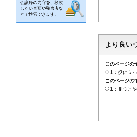
会議録の内容を、検索
したい言葉や発言者な
どで検索できます。
より良い
このページの
1：役に立
このページの
1：見つけ