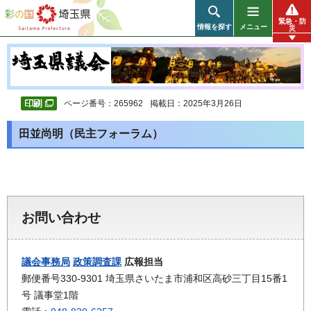
彩の国 埼玉県
緊急・防
情報を探す
メニュー
災
ページ番号：265962
掲載日：2025年3月26日
田並尚明（民主フォーラム）
お問い合わせ
議会事務局
政策調査課
広報担当
郵便番号330-9301 埼玉県さいたま市浦和区高砂三丁目15番1
号 議事堂1階