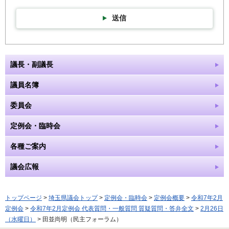
送信
議長・副議長
議員名簿
委員会
定例会・臨時会
各種ご案内
議会広報
トップページ
>
埼玉県議会トップ
>
定例会・臨時会
>
定例会概要
>
令和7年2月
定例会
>
令和7年2月定例会 代表質問・一般質問 質疑質問・答弁全文
>
2月26日
（水曜日）
> 田並尚明（民主フォーラム）