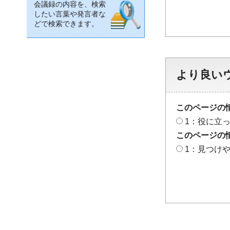
会議録の内容を、検索
したい言葉や発言者な
どで検索できます。
より良い
このページの
1：役に立
このページの
1：見つけ