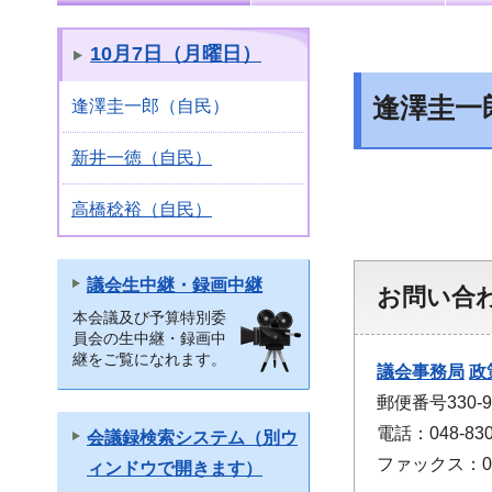
10月7日（月曜日）
逢澤圭一
逢澤圭一郎（自民）
新井一徳（自民）
高橋稔裕（自民）
議会生中継・録画中継
お問い合
本会議及び予算特別委
員会の生中継・録画中
継をご覧になれます。
議会事務局
政
郵便番号330
電話：048-830
会議録検索システム（別ウ
ファックス：048
ィンドウで開きます）