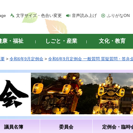
age
文字サイズ・色合い変更
音声読み上げ
ふりがなON
健康・福祉
しごと・産業
文化・教育
概要
>
令和6年9月定例会
>
令和6年9月定例会 一般質問 質疑質問・答弁
議員名簿
委員会
定例会・臨時