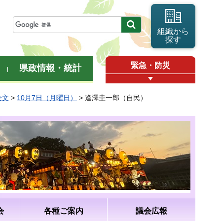
組織から
探す
緊急・防災
県政情報・統計
全文
>
10月7日（月曜日）
> 逢澤圭一郎（自民）
会
各種ご案内
議会広報