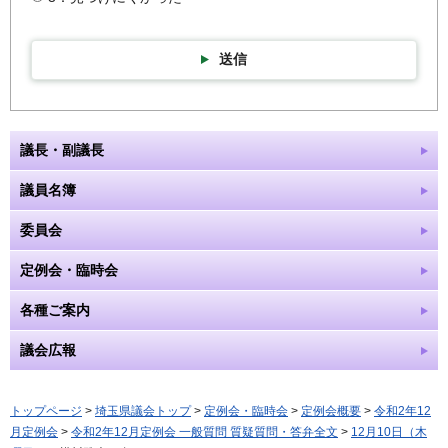
送信
議長・副議長
議員名簿
委員会
定例会・臨時会
各種ご案内
議会広報
トップページ
>
埼玉県議会トップ
>
定例会・臨時会
>
定例会概要
>
令和2年12
月定例会
>
令和2年12月定例会 一般質問 質疑質問・答弁全文
>
12月10日（木