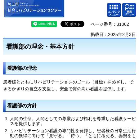
埼玉県 総合リハビリテーション
検索・
コンテ
センター
共通メ
ンツメ
ニュー
ニュー
ページ番号：31062
掲載日：2025年2月3日
看護部の理念・基本方針
看護部の理念
患者様とともにリハビリテーションのゴール（目標）をめざし、で
きるかぎりの自立を支援し、安全で質の高い看護を提供します。
看護部の方針
人間の生命、人間としての尊厳および権利を尊重した看護サービ
スを提供します。
リハビリテーション看護の専門性を発揮し、患者様の日常生活行
動の獲得に向けて「見守る」「待つ」「ともに考える」姿勢をも