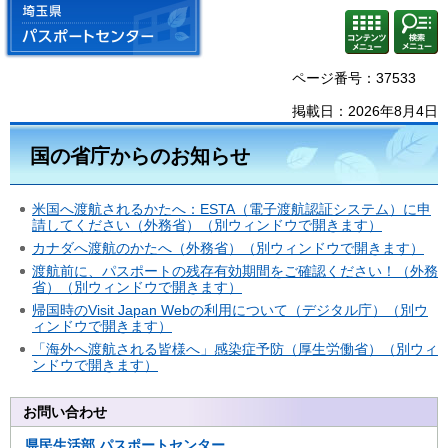
埼玉県 パスポートセンター
コンテ
検索・
ンツメ
共通メ
ニュー
ニュー
ページ番号：37533
掲載日：2026年8月4日
国の省庁からのお知らせ
米国へ渡航されるかたへ：ESTA（電子渡航認証システム）に申
請してください（外務省）（別ウィンドウで開きます）
カナダへ渡航のかたへ（外務省）（別ウィンドウで開きます）
渡航前に、パスポートの残存有効期間をご確認ください！（外務
省）（別ウィンドウで開きます）
帰国時のVisit Japan Webの利用について（デジタル庁）（別ウ
ィンドウで開きます）
「海外へ渡航される皆様へ」感染症予防（厚生労働省）（別ウィ
ンドウで開きます）
お問い合わせ
県民生活部
パスポートセンター