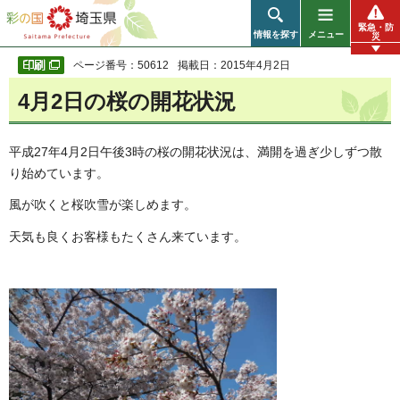
彩の国 埼玉県
緊急・防
情報を探す
メニュー
災
ページ番号：50612
掲載日：2015年4月2日
4月2日の桜の開花状況
平成27年4月2日午後3時の桜の開花状況は、満開を過ぎ少しずつ散
り始めています。
風が吹くと桜吹雪が楽しめます。
天気も良くお客様もたくさん来ています。