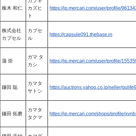
カブキ
株木 和仁
カズヒ
https://jp.mercari.com/user/profile/9613
ト
株式会社
カプセ
https://capsule091.thebase.in
カプセル
ル
ガマ タ
蒲 崇
https://jp.mercari.com/user/profile/1553
カシ
カマタ
鎌田 聡
https://auctions.yahoo.co.jp/seller/gulif
サトシ
カマタ
鎌田 拓磨
https://jp.mercari.com/shops/profile
タクマ