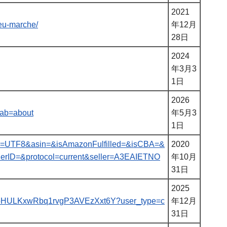
2021
leu-marche/
年12月
28日
2024
年3月3
1日
2026
_tab=about
年5月3
1日
ng=UTF8&asin=&isAmazonFulfilled=&isCBA=&
2020
rID=&protocol=current&seller=A3EAIETNO
年10月
31日
2025
/7pUybHULKxwRbq1rvgP3AVEzXxt6Y?user_type=c
年12月
31日