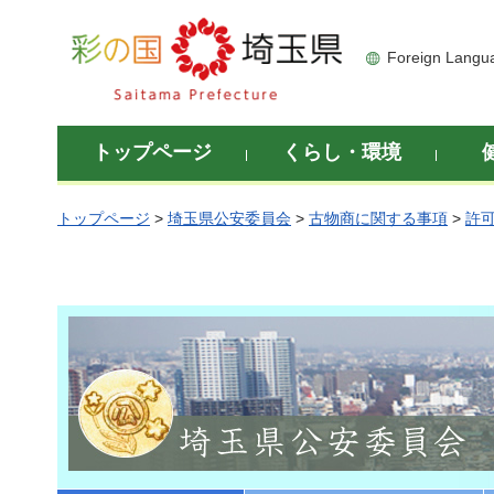
彩の国 埼玉県
Foreign Langu
トップページ
くらし・環境
トップページ
>
埼玉県公安委員会
>
古物商に関する事項
>
許可