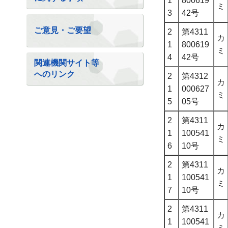
1
800619
ミ
3
42号
ご意見・ご要望
2
第4311
カ
1
800619
ミ
4
42号
関連機関サイト等
へのリンク
2
第4312
カ
1
000627
ミ
5
05号
2
第4311
カ
1
100541
ミ
6
10号
2
第4311
カ
1
100541
ミ
7
10号
2
第4311
カ
1
100541
ミ