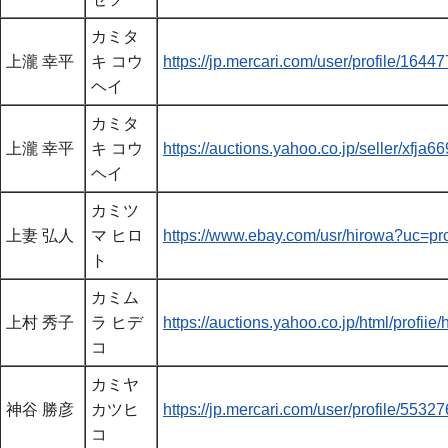
カミタ
上瀧 幸平
キ コウ
https://jp.mercari.com/user/profile/1644
ヘイ
カミタ
上瀧 幸平
キ コウ
https://auctions.yahoo.co.jp/seller/xfja6
ヘイ
カミツ
上妻 弘人
マ ヒロ
https://www.ebay.com/usr/hirowa?uc=pro
ト
カミム
上村 秀子
ラ ヒデ
https://auctions.yahoo.co.jp/html/profiie
コ
カミヤ
神谷 勝彦
カツヒ
https://jp.mercari.com/user/profile/5
コ