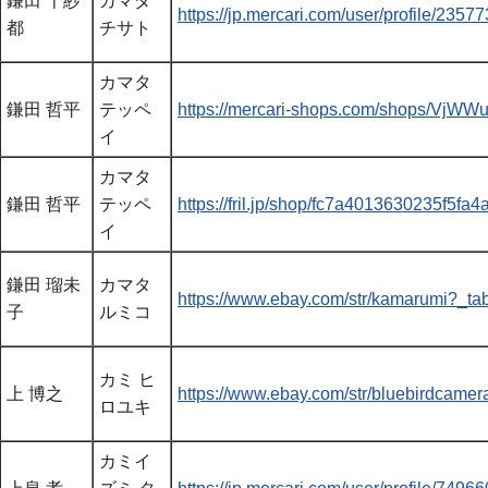
鎌田 千紗
カマダ
https://jp.mercari.com/user/profile/2357
都
チサト
カマタ
鎌田 哲平
テッペ
https://mercari-shops.com/shops/Vj
イ
カマタ
鎌田 哲平
テッペ
https://fril.jp/shop/fc7a4013630235f5f
イ
鎌田 瑠未
カマタ
https://www.ebay.com/str/kamarumi?_ta
子
ルミコ
カミ ヒ
上 博之
https://www.ebay.com/str/bluebirdcame
ロユキ
カミイ