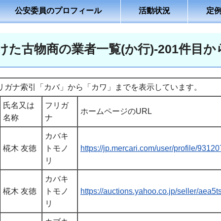
公安委員のプロフィール
活動状況
定
た古物商の業者一覧(か行)-201件目から
リガナ索引「カバ」から「カワ」までを表示しています。
氏名又は
フリガ
ホームページのURL
名称
ナ
カバキ
椛木 友徳
トモノ
https://jp.mercari.com/user/profile/9312
リ
カバキ
椛木 友徳
トモノ
https://auctions.yahoo.co.jp/seller/aea5t
リ