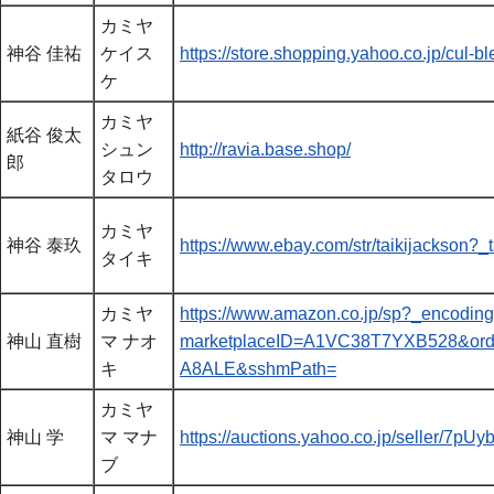
カミヤ
神谷 佳祐
ケイス
https://store.shopping.yahoo.co.jp/cul-b
ケ
カミヤ
紙谷 俊太
シュン
http://ravia.base.shop/
郎
タロウ
カミヤ
神谷 泰玖
https://www.ebay.com/str/taikijackson?
タイキ
カミヤ
https://www.amazon.co.jp/sp?_encodi
神山 直樹
マ ナオ
marketplaceID=A1VC38T7YXB528&orde
キ
A8ALE&sshmPath=
カミヤ
神山 学
マ マナ
https://auctions.yahoo.co.jp/seller
ブ