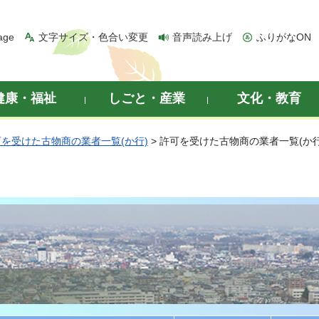
age
文字サイズ・色合い変更
音声読み上げ
ふりがなON
健康・福祉
しごと・産業
文化・教育
を受けた古物商の業者一覧(か行)
> 許可を受けた古物商の業者一覧(か行)