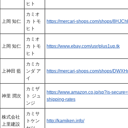
ヒト
カミオ
上岡 知仁
カ トモ
https://mercari-shops.com/shops/8H
ヒト
カミオ
上岡 知仁
カ トモ
https://www.ebay.com/usr/plus1up.tk
ヒト
カミカ
上神田 藍
ンダ ア
https://mercari-shops.com/shops/D
イ
カミザ
https://www.amazon.co.jp/sp?is-secu
神里 潤次
ト ジュ
shipping-rates
ンジ
カミサ
株式会社
トケン
http://kamiken.info/
上里建設
セツ