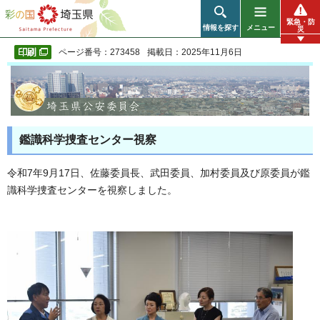
彩の国 埼玉県
緊急・防
情報を探す
メニュー
災
ページ番号：273458
掲載日：2025年11月6日
鑑識科学捜査センター視察
令和7年9月17日、佐藤委員長、武田委員、加村委員及び原委員が鑑
識科学捜査センターを視察しました。