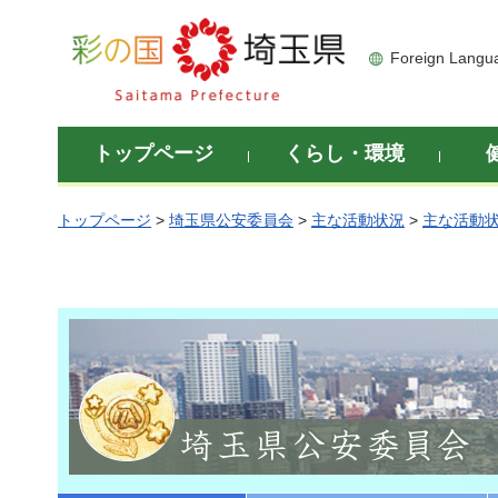
彩の国 埼玉県
Foreign Langu
トップページ
くらし・環境
トップページ
>
埼玉県公安委員会
>
主な活動状況
>
主な活動状