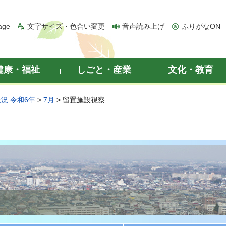
age
文字サイズ・色合い変更
音声読み上げ
ふりがなON
健康・福祉
しごと・産業
文化・教育
況 令和6年
>
7月
> 留置施設視察