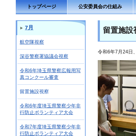
トップページ
公安委員会の仕組み
7月
留置施設
航空隊視察
令和6年7月24
深谷警察署協議会視察
令和6年埼玉県警察広報用写
真コンクール審査
留置施設視察
令和6年度埼玉県警察少年非
行防止ボランティア大会
令和7年度埼玉県警察少年非
行防止ボランティア大会