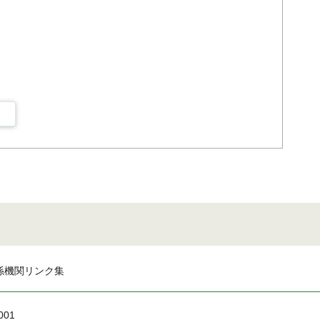
係機関リンク集
001