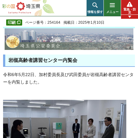
彩の国 埼玉県
緊急・防
情報を探す
メニュー
災
ページ番号：254164
掲載日：2025年1月10日
岩槻高齢者講習センター内覧会
令和6年5月22日、加村委員長及び武田委員が岩槻高齢者講習センタ
ーを内覧しました。