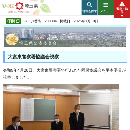
彩の国 埼玉県
緊急・防
情報を探す
メニュー
災
ページ番号：238084
掲載日：2025年1月10日
大宮東警察署協議会視察
令和5年4月28日、大宮東警察署で行われた同署協議会を平本委員が
視察しました。