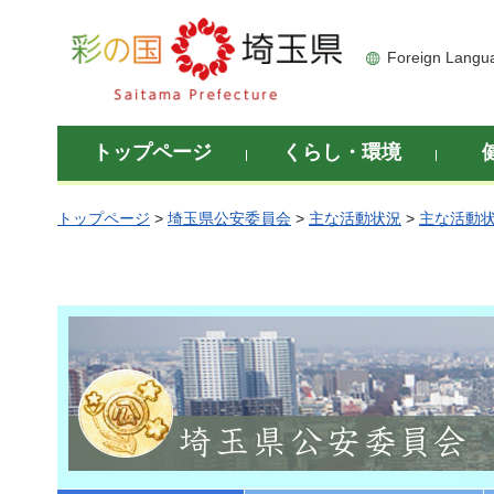
彩の国 埼玉県
Foreign Langu
トップページ
くらし・環境
トップページ
>
埼玉県公安委員会
>
主な活動状況
>
主な活動状