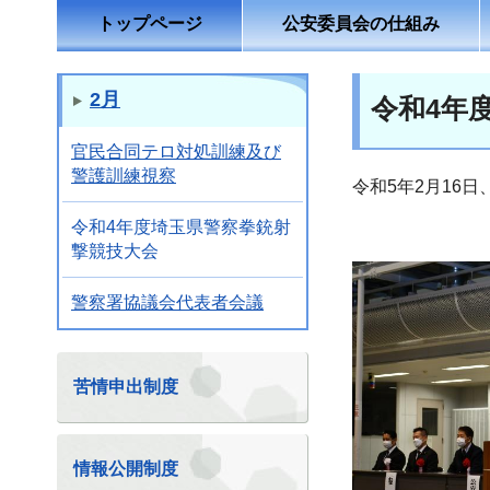
トップページ
公安委員会の仕組み
2月
令和4年
官民合同テロ対処訓練及び
警護訓練視察
令和5年2月16
令和4年度埼玉県警察拳銃射
撃競技大会
警察署協議会代表者会議
苦情申出制度
情報公開制度