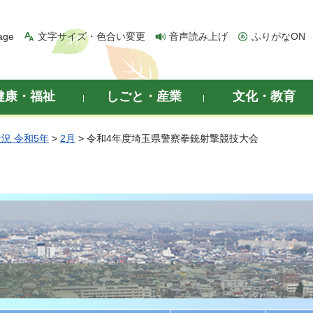
age
文字サイズ・色合い変更
音声読み上げ
ふりがなON
健康・福祉
しごと・産業
文化・教育
況 令和5年
>
2月
> 令和4年度埼玉県警察拳銃射撃競技大会