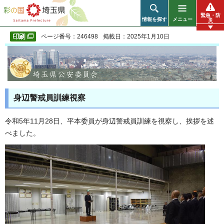
彩の国 埼玉県
緊急・防
情報を探す
メニュー
災
ページ番号：246498
掲載日：2025年1月10日
身辺警戒員訓練視察
令和5年11月28日、平本委員が身辺警戒員訓練を視察し、挨拶を述
べました。