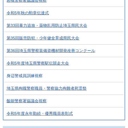
岩槻警察署協議会視察
令和5年秋の勲章伝達式
第33回暴力追放・薬物乱用防止埼玉県民大会
第35回販売防犯・少年健全育成県民大会
第36回埼玉県警察装備資機材開発改善コンクール
令和5年度埼玉県警察駅伝競走大会
身辺警戒員訓練視察
埼玉県殉職警察職員・警察協力殉難者慰霊祭
飯能警察署協議会視察
令和5年度永年勤続・優秀職員表彰式