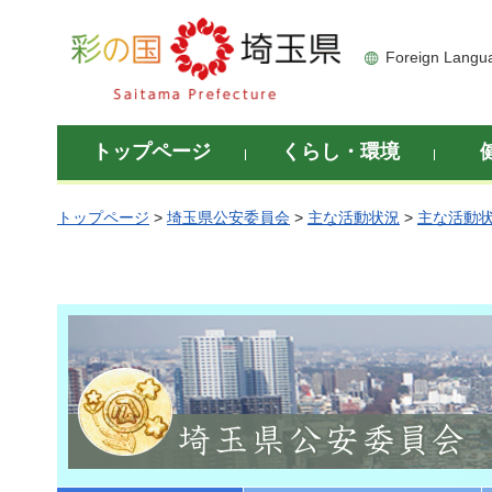
彩の国 埼玉県
Foreign Langu
トップページ
くらし・環境
トップページ
>
埼玉県公安委員会
>
主な活動状況
>
主な活動状