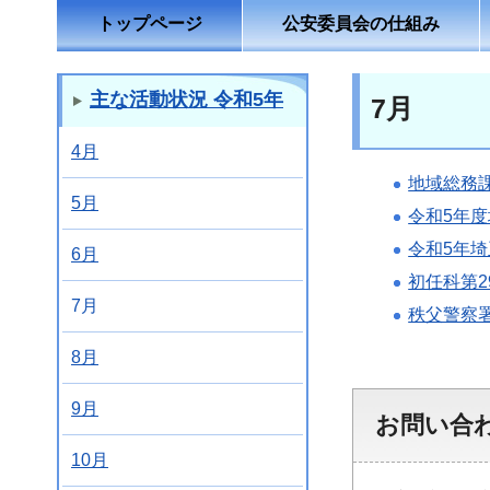
トップページ
公安委員会の仕組み
主な活動状況 令和5年
7月
4月
地域総務
5月
令和5年
令和5年
6月
初任科第2
7月
秩父警察
8月
9月
お問い合
10月