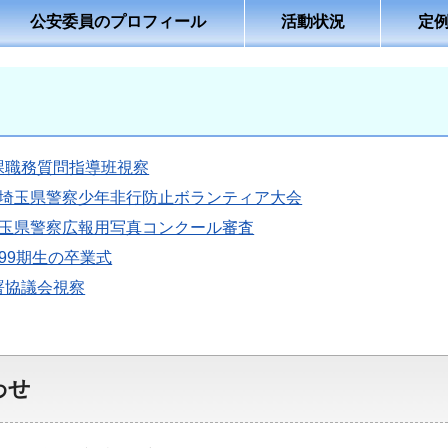
公安委員のプロフィール
活動状況
定
課職務質問指導班視察
度埼玉県警察少年非行防止ボランティア大会
埼玉県警察広報用写真コンクール審査
99期生の卒業式
署協議会視察
わせ