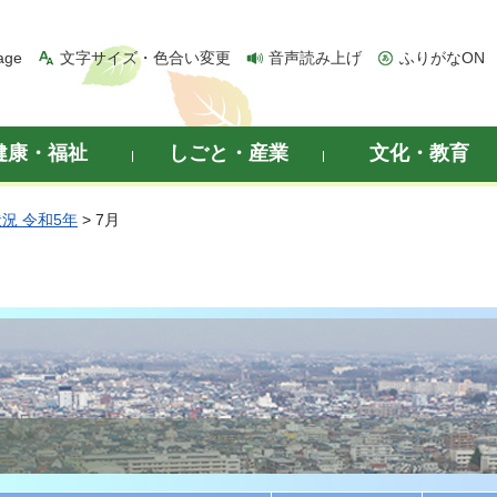
age
文字サイズ・色合い変更
音声読み上げ
ふりがなON
健康・福祉
しごと・産業
文化・教育
況 令和5年
> 7月