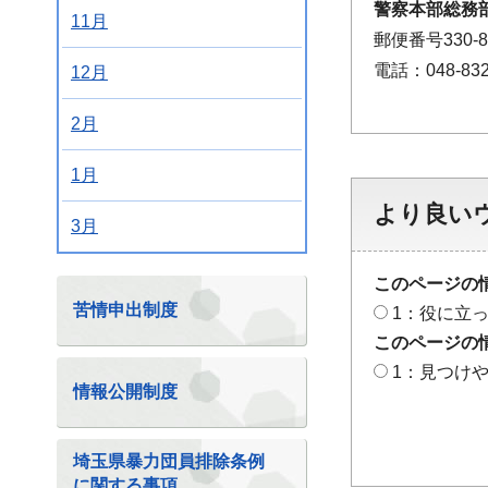
警察本部総務部
11月
郵便番号330
電話：048-832
12月
2月
1月
より良い
3月
このページの
苦情申出制度
1：役に立
このページの
1：見つけ
情報公開制度
埼玉県暴力団員排除条例
に関する事項