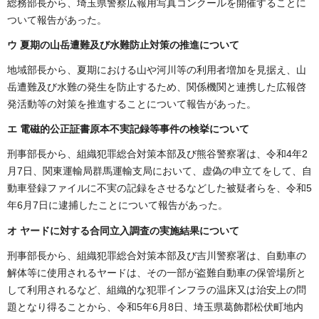
総務部長から、埼玉県警察広報用写真コンクールを開催することに
ついて報告があった。
ウ
夏期の山岳遭難及び水難防止対策の推進について
地域部長から、夏期における山や河川等の利用者増加を見据え、山
岳遭難及び水難の発生を防止するため、関係機関と連携した広報啓
発活動等の対策を推進することについて報告があった。
エ
電磁的公正証書原本不実記録等事件の検挙について
刑事部長から、組織犯罪総合対策本部及び熊谷警察署は、令和4年2
月7日、関東運輸局群馬運輸支局において、虚偽の申立てをして、自
動車登録ファイルに不実の記録をさせるなどした被疑者らを、令和5
年6月7日に逮捕したことについて報告があった。
オ ヤードに対する合同立入調査の実施結果
について
刑事部長から、組織犯罪総合対策本部及び吉川警察署は、自動車の
解体等に使用されるヤードは、その一部が盗難自動車の保管場所と
して利用されるなど、組織的な犯罪インフラの温床又は治安上の問
題となり得ることから、令和5年6月8日、埼玉県葛飾郡松伏町地内