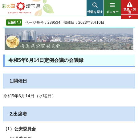
彩の国 埼玉県
緊急・防
情報を探す
メニュー
災
ページ番号：239534
掲載日：2023年8月10日
令和5年6月14日定例会議の会議録
1.開催日
令和5年6月14日（水曜日）
2.出席者
（1）公安委員会