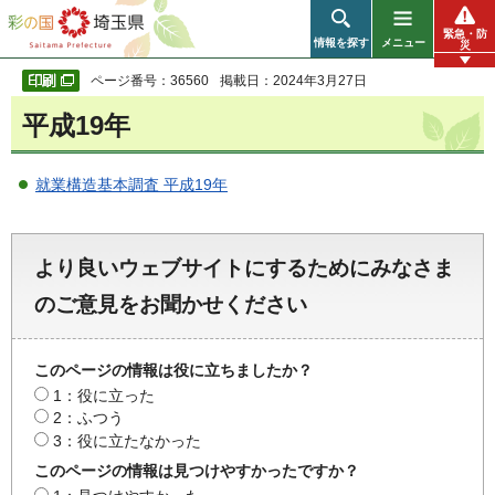
彩の国 埼玉県
緊急・防
情報を探す
メニュー
災
ページ番号：36560
掲載日：2024年3月27日
平成19年
就業構造基本調査 平成19年
より良いウェブサイトにするためにみなさま
のご意見をお聞かせください
このページの情報は役に立ちましたか？
1：役に立った
2：ふつう
3：役に立たなかった
このページの情報は見つけやすかったですか？