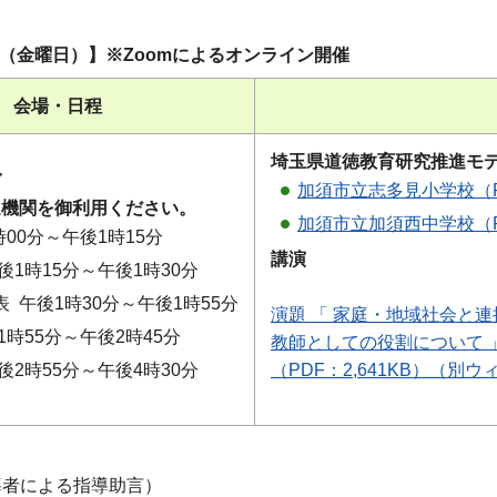
2日（金曜日）】※Zoomによるオンライン開催
会場・日程
埼玉県道徳教育研究推進モ
ぞ
加須市立志多見小学校（P
通機関を御利用ください。
加須市立加須西中学校（P
時00分～午後1時15分
講演
後1時15分～午後1時30分
 午後1時30分～午後1時55分
演題 「 家庭・地域社会と
1時55分～午後2時45分
教師としての役割について 
後2時55分～午後4時30分
（PDF：2,641KB）（別
導者による指導助言）