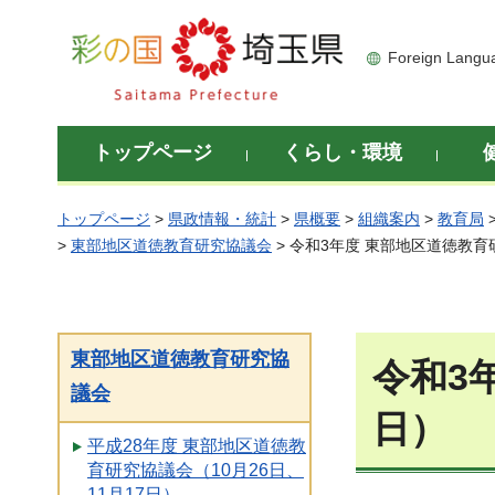
彩の国 埼玉県
Foreign Langu
トップページ
くらし・環境
トップページ
>
県政情報・統計
>
県概要
>
組織案内
>
教育局
>
東部地区道徳教育研究協議会
> 令和3年度 東部地区道徳教育
東部地区道徳教育研究協
令和3
議会
日）
平成28年度 東部地区道徳教
育研究協議会（10月26日、
11月17日）