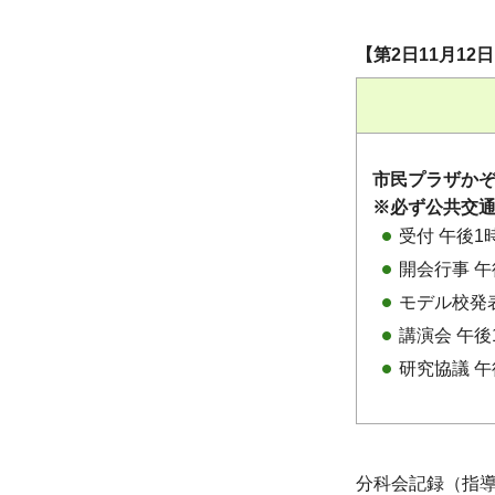
【第2日11月1
市民プラザか
※必ず公共交
受付 午後1
開会行事 午
モデル校発表
講演会 午後
研究協議 午
分科会記録（指