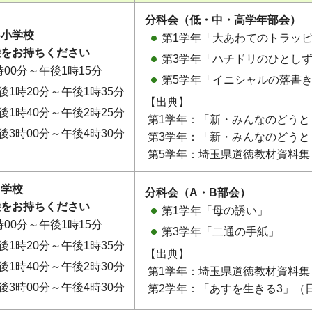
分科会（低・中・高学年部会）
谷小学校
第1学年「大あわてのトラッ
袋をお持ちください
第3学年「ハチドリのひとし
時00分～午後1時15分
第5学年「イニシャルの落書
後1時20分～午後1時35分
【出典】
後1時40分～午後2時25分
第1学年：「新・みんなのどうと
後3時00分～午後4時30分
第3学年：「新・みんなのどうと
第5学年：埼玉県道徳教材資料集
中学校
分科会（A・B部会）
袋をお持ちください
第1学年「母の誘い」
時00分～午後1時15分
第3学年「二通の手紙」
後1時20分～午後1時35分
【出典】
後1時40分～午後2時30分
第1学年：埼玉県道徳教材資料集
後3時00分～午後4時30分
第2学年：「あすを生きる3」（