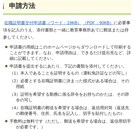
申請方法
在職証明書交付申請書（ワード：19KB）
（PDF：90KB）
に必要事
項を記入のうえ、添付書類と一緒に教育事務所あてに郵送または持
参してください。
申請書の用紙はこのホームページからダウンロードして印刷する
ことができます。なお、申請理由は、できるだけ提出先など、詳
細に記載してください。
申請書を提出するにあたり、下記の書類を添付してください。
（1）本人であることを証明するもの（運転免許証などの写し）
（2）必要とする在職証明書に決まった様式がある場合は、その
用紙
（3）証明を希望する勤務に係る辞令をお持ちのかたは、その辞
令の写し
（4）在職証明書の郵送を希望する場合は、返信用封筒（返送先
の郵便番号、住所、氏名を記入し、切手を貼付したもの）
手数料は無料です（ただし、郵送を希望する場合は、返信用切手
が必要です。）