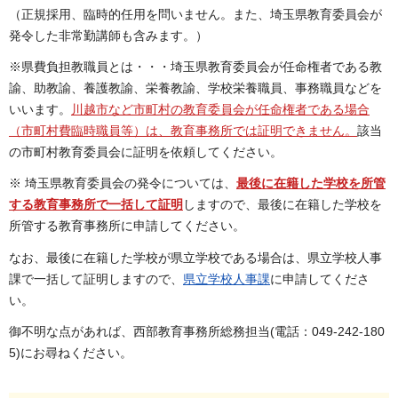
（正規採用、臨時的任用を問いません。また、埼玉県教育委員会が
発令した非常勤講師も含みます。）
※県費負担教職員とは・・・埼玉県教育委員会が任命権者である教
諭、助教諭、養護教諭、栄養教諭、学校栄養職員、事務職員などを
いいます。
川越市など市町村の教育委員会が任命権者である場合
（市町村費臨時職員等）は、教育事務所では証明できません。
該当
の市町村教育委員会に証明を依頼してください。
※ 埼玉県教育委員会の発令については、
最後に在籍した学校を所管
する教育事務所で一括して証明
しますので、最後に在籍した学校を
所管する教育事務所に申請してください。
なお、最後に在籍した学校が県立学校である場合は、県立学校人事
課で一括して証明しますので、
県立学校人事課
に申請してくださ
い。
御不明な点があれば、西部教育事務所総務担当(電話：049-242-180
5)にお尋ねください。