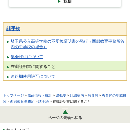
送信
諸手続
埼玉県公立高等学校の不受検証明書の発行（西部教育事務所管
内の中学校の場合）
集会許可について
在職証明書に関すること
連絡棚使用許可について
トップページ
>
県政情報・統計
>
県概要
>
組織案内
>
教育局
>
教育局の地域機
関
>
西部教育事務所
>
諸手続
> 在職証明書に関すること
ページの先頭へ戻る
サイトマップ