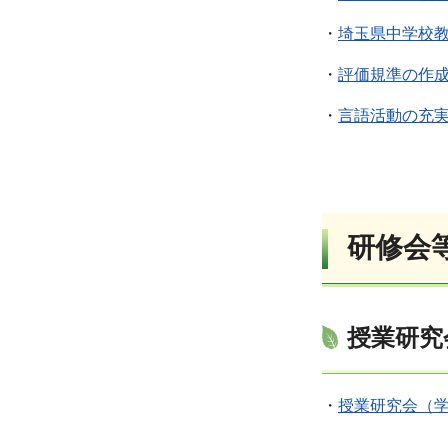
・
埼玉県中学校
・
評価規準の作
・
言語活動の充
研修会
授業研究
・
授業研究会（