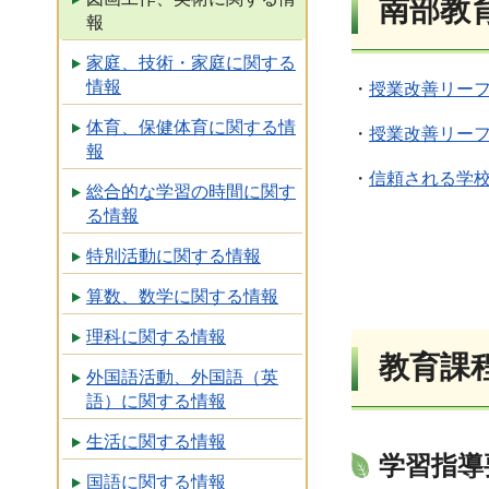
南部教
報
家庭、技術・家庭に関する
情報
・
授業改善リー
体育、保健体育に関する情
・
授業改善リーフ
報
・
信頼される学
総合的な学習の時間に関す
る情報
特別活動に関する情報
算数、数学に関する情報
理科に関する情報
教育課
外国語活動、外国語（英
語）に関する情報
生活に関する情報
学習指導
国語に関する情報