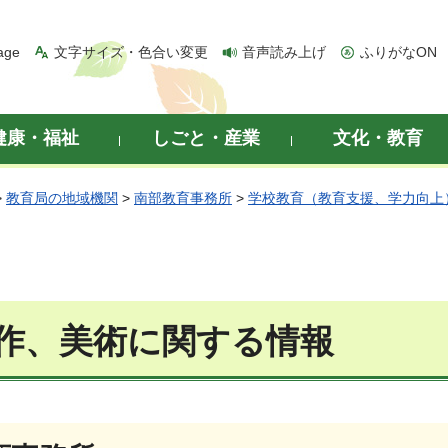
age
文字サイズ・色合い変更
音声読み上げ
ふりがなON
健康・福祉
しごと・産業
文化・教育
>
教育局の地域機関
>
南部教育事務所
>
学校教育（教育支援、学力向上
作、美術に関する情報