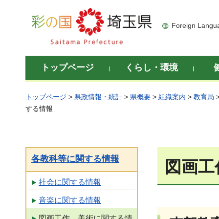
彩の国 埼玉県
Foreign Langu
トップページ
くらし・環境
トップページ
>
県政情報・統計
>
県概要
>
組織案内
>
教育局
する情報
各教科等に関する情報
図画工
社会に関する情報
音楽に関する情報
図画工作、美術に関する情