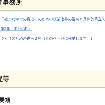
育事務所
フ「確かな学力の育成」のための授業改善の視点と具体的手立
第2集「学びのR」
校づくりのための参考資料（別のページに移動します。）
程等
要領