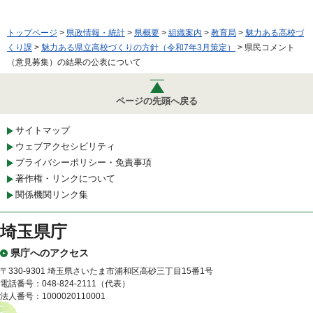
トップページ
>
県政情報・統計
>
県概要
>
組織案内
>
教育局
>
魅力ある高校づ
くり課
>
魅力ある県立高校づくりの方針（令和7年3月策定）
> 県民コメント
（意見募集）の結果の公表について
ページの先頭へ戻る
サイトマップ
ウェブアクセシビリティ
プライバシーポリシー・免責事項
著作権・リンクについて
関係機関リンク集
埼玉県庁
県庁へのアクセス
〒330-9301 埼玉県さいたま市浦和区高砂三丁目15番1号
電話番号：048-824-2111（代表）
法人番号：1000020110001