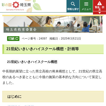
彩の国 埼玉県
緊急・防
情報を探す
メニュー
災
ページ番号：24097
掲載日：2025年3月21日
21世紀いきいきハイスクール構想・計画等
21世紀いきいきハイスクール構想
中長期的展望に立った県立高校の将来構想として、21世紀の県立高
校のあるべき姿とともに今後の施策の基本的な方向について策定し
ました。
はじめに