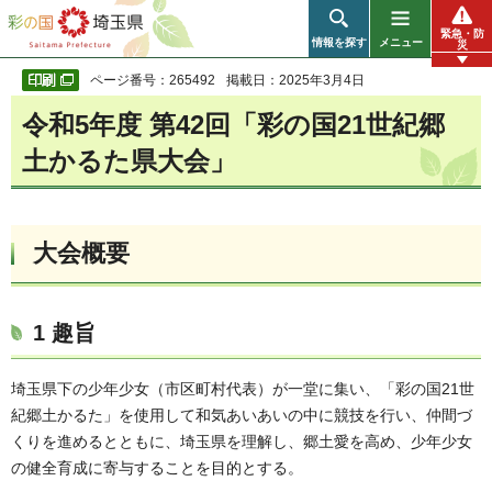
彩の国 埼玉県
緊急・防
情報を探す
メニュー
災
ページ番号：265492
掲載日：2025年3月4日
令和5年度 第42回「彩の国21世紀郷
土かるた県大会」
大会概要
1 趣旨
埼玉県下の少年少女（市区町村代表）が一堂に集い、「彩の国21世
紀郷土かるた」を使用して和気あいあいの中に競技を行い、仲間づ
くりを進めるとともに、埼玉県を理解し、郷土愛を高め、少年少女
の健全育成に寄与することを目的とする。