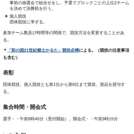
事前の抽選会で組合せをし、予選でブロックごとの上位2チーム
を決めて決勝戦を行う。
個人競技
団体競技に準ずる。
参加チーム数及び時間等の関係で、競技方法を変更することがあ
る。
＊
「彩の国21世紀郷土かるた」競技必携
による。（競技の注意事項
も含む）
表彰
団体競技、個人競技とも第1位から第8位まで賞状、賞品を授与す
る。
集合時間・開会式
選手・・午前8時40分（受付開始）、開会式・・午前9時15分