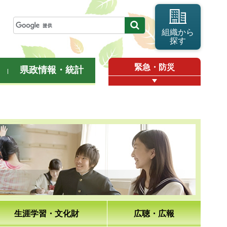
組織から
探す
緊急・防災
県政情報・統計
生涯学習・文化財
広聴・広報