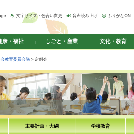
age
文字サイズ・色合い変更
音声読み上げ
ふりがなON
健康・福祉
しごと・産業
文化・教育
社会教育委員会議
> 定例会
主要計画・大綱
学校教育