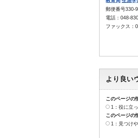
教育局
生涯学
郵便番号330
電話：048-830
ファックス：048
より良い
このページの
1：役に立
このページの
1：見つけ