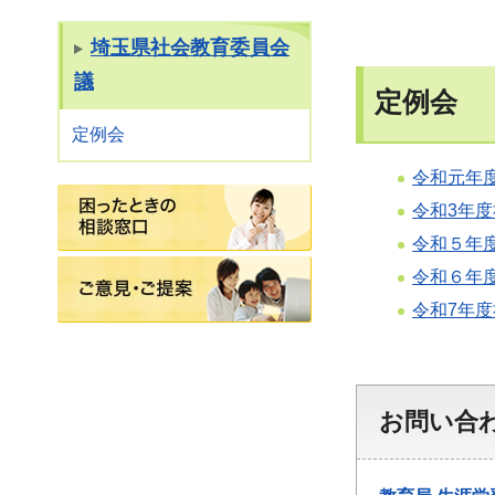
埼玉県社会教育委員会
議
定例会
定例会
令和元年
困ったときの相談窓口
令和3年度
令和５年
ご意見・ご提案
令和６年
令和7年度
お問い合