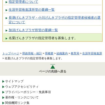
指定管理者について
生涯学習推進課所管の要綱一覧
長瀞げんきプラザ・小川げんきプラザの指定管理者候補者の選
定について
加須げんきプラザ所管の要綱一覧
名栗げんきプラザの指定管理者を募集します。
トップページ
>
県政情報・統計
>
県概要
>
組織案内
>
教育局
>
生涯学習推進課
> 名栗げんきプラザの指定管理者を募集します。
ページの先頭へ戻る
サイトマップ
ウェブアクセシビリティ
プライバシーポリシー・免責事項
著作権・リンクについて
関係機関リンク集