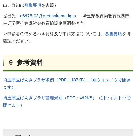
出。詳細は
募集要項
を参照）
提出先：
a6975-02@pref.saitama.lg.jp
埼玉県教育局教育総務部
生涯学習推進課社会教育施設企画調整担当
※申請者の備えるべき資格及び申請方法については、
募集要項
を御
確認ください。
9 参考資料
埼玉県立げんきプラザ条例（PDF：187KB）（別ウィンドウで開き
ます）
埼玉県立げんきプラザ管理規則（PDF：492KB）（別ウィンドウで
開きます）