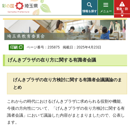
彩の国 埼玉県
緊急・防
情報を探す
メニュー
災
ページ番号：235875
掲載日：2025年4月23日
げんきプラザの在り方に関する有識者会議
げんきプラザの在り方検討に関する有識者会議議論のま
とめ
これからの時代におけるげんきプラザに求められる役割や機能、
今後の方向性について、「げんきプラザの在り方検討に関する有
識者会議」において議論した内容がまとまりましたので、公表し
ます。