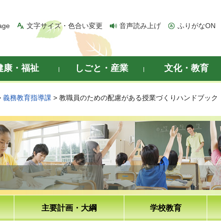
age
文字サイズ・色合い変更
音声読み上げ
ふりがなON
健康・福祉
しごと・産業
文化・教育
>
義務教育指導課
> 教職員のための配慮がある授業づくりハンドブック
主要計画・大綱
学校教育