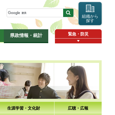
組織から
探す
緊急・防災
県政情報・統計
生涯学習・文化財
広聴・広報