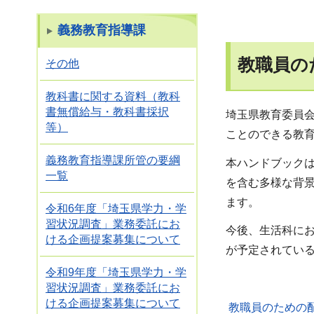
義務教育指導課
教職員の
その他
教科書に関する資料（教科
書無償給与・教科書採択
埼玉県教育委員
等）
ことのできる教
義務教育指導課所管の要綱
本ハンドブック
一覧
を含む多様な背
ます。
令和6年度「埼玉県学力・学
習状況調査」業務委託にお
今後、生活科に
ける企画提案募集について
が予定されてい
令和9年度「埼玉県学力・学
習状況調査」業務委託にお
ける企画提案募集について
教職員のための配