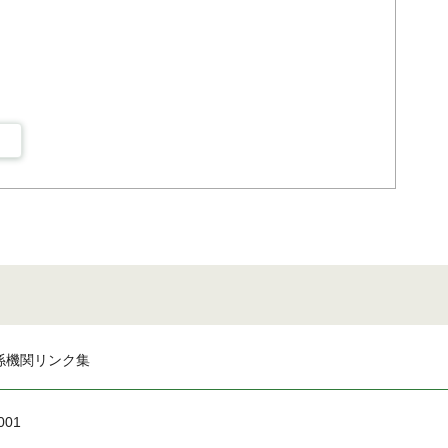
係機関リンク集
001