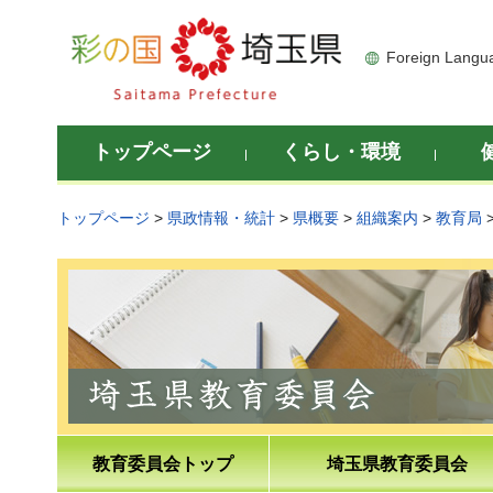
彩の国 埼玉県
Foreign Langu
トップページ
くらし・環境
トップページ
>
県政情報・統計
>
県概要
>
組織案内
>
教育局
教育委員会トップ
埼玉県教育委員会