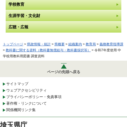
学校教育
生涯学習・文化財
広聴・広報
トップページ
>
県政情報・統計
>
県概要
>
組織案内
>
教育局
>
義務教育指導課
>
教科書に関する資料（教科書無償給与・教科書採択等）
> 令和7年度使用 中
学校用教科用図書 調査資料
ページの先頭へ戻る
サイトマップ
ウェブアクセシビリティ
プライバシーポリシー・免責事項
著作権・リンクについて
関係機関リンク集
埼玉県庁