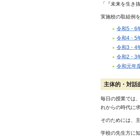
「『未来を生き
実施校の取組例
令和5・
令和4・
令和3・
令和2・
令和元年
主体的・対話
毎日の授業では
れからの時代に
そのためには、
学校の先生方に