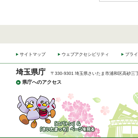
サイトマップ
ウェブアクセシビリティ
プライ
埼玉県庁
〒330-9301 埼玉県さいたま市浦和区高砂三
県庁へのアクセス
「コバトン」&「さいた
まっち」