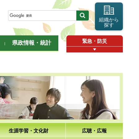
組織から
探す
緊急・防災
県政情報・統計
生涯学習・文化財
広聴・広報