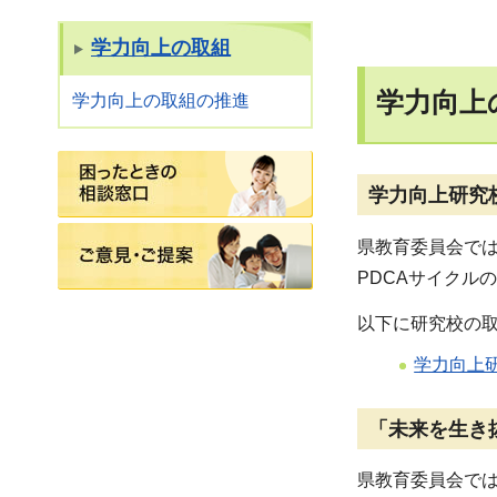
学力向上の取組
学力向上
学力向上の取組の推進
困ったときの相談窓口
学力向上研究
ご意見・ご提案
県教育委員会で
PDCAサイクル
以下に研究校の
学力向上
「未来を生き
県教育委員会で