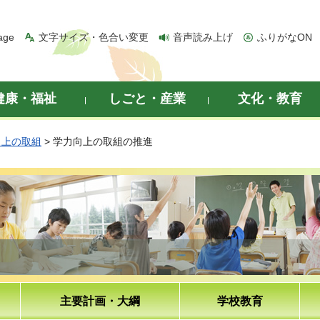
age
文字サイズ・色合い変更
音声読み上げ
ふりがなON
健康・福祉
しごと・産業
文化・教育
向上の取組
> 学力向上の取組の推進
主要計画・大綱
学校教育