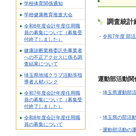
学校体育関係通知
学校健康教育推進大会
調査統計
令和6年度会計年度任用職
員の募集について（募集受
・
令和7年度 部
付終了しました）
健康診断業務委託先事業者
への不正アクセスに係る調
査結果について
埼玉県地域クラブ活動等指
運動部活動関
導者人材バンク
・
埼玉県運動部
令和7年度会計年度任用職
員の募集について（募集受
付終了しました）
・
埼玉県の部活動
令和8年度会計年度任用職
員の募集について
・
運動部活動の運