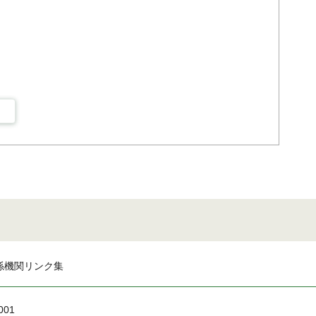
係機関リンク集
001