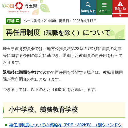
彩の国 埼玉県
緊急・防
情報を探す
メニュー
災
ページ番号：214409
掲載日：2026年4月17日
再任用制度
について
（現職を除く）
埼玉県教育委員会では、地方公務員法第28条の7並びに職員の定年
等に関する条例の規定に基づき、退職した教職員の再任用を行って
おります。
退職後に期間を空けて
改めて再任用を希望する場合は、教職員採用
課が意向調査の窓口となります。
つきましては、以下のとおり御対応をお願いします。
小中学校、義務教育学校
再任用制度についての御案内（PDF：302KB）（別ウィンドウ