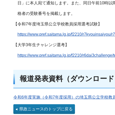
日」に本人宛て通知します。また、同日午前10時以
格者の受験番号を掲載します。
【令和7年度埼玉県公立学校教員採用選考試験】
https://www.pref.saitama.lg.jp/f2210/r7kyouinsaiyou/r7
【大学3年生チャレンジ選考】
https://www.pref.saitama.lg.jp/f2210/r6dai3challenge/t
報道発表資料（ダウンロード
令和6年度実施（令和7年度採用）の埼玉県公立学校教員
県政ニュースのトップに戻る