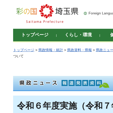
彩の国 埼玉県
Foreign Langu
トップページ
くらし・環境
トップページ
>
県政情報・統計
>
県政資料・県報
>
県政ニュ
ついて
令和６年度実施（令和７