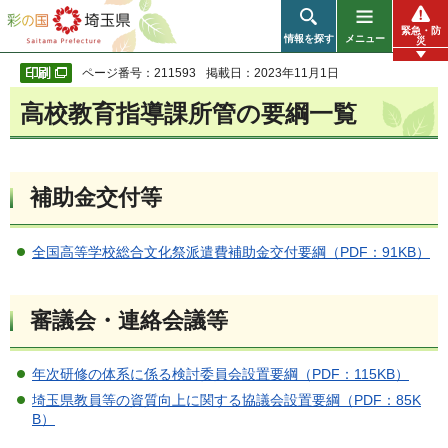
彩の国 埼玉県
緊急・防
情報を探す
メニュー
災
ページ番号：211593
掲載日：2023年11月1日
高校教育指導課所管の要綱一覧
補助金交付等
全国高等学校総合文化祭派遣費補助金交付要綱（PDF：91KB）
審議会・連絡会議等
年次研修の体系に係る検討委員会設置要綱（PDF：115KB）
埼玉県教員等の資質向上に関する協議会設置要綱（PDF：85K
B）