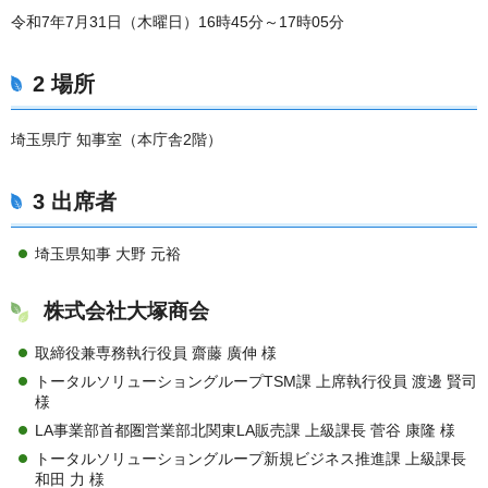
令和7年7月31日（木曜日）16時45分～17時05分
2 場所
埼玉県庁 知事室（本庁舎2階）
3 出席者
埼玉県知事 大野 元裕
株式会社大塚商会
取締役兼専務執行役員 齋藤 廣伸 様
トータルソリューショングループTSM課 上席執行役員 渡邊 賢司
様
LA事業部首都圏営業部北関東LA販売課 上級課長 菅谷 康隆 様
トータルソリューショングループ新規ビジネス推進課 上級課長
和田 力 様